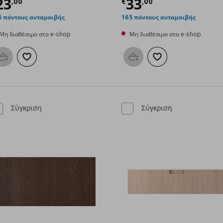
00
ρέχουσα τιμή
€ 23,00
Τρέχουσα τιμ
23
33
,
00
€
,
00
5 πόντους ανταμοιβής
165 πόντους ανταμοιβής
Μη διαθέσιμο στο e-shop
Μη διαθέσιμο στο e-shop
Προσθήκη στο καλάθι
Προσθήκη στα αγαπημένα
Προσθήκη στο καλάθι
Προσθήκη στα αγαπη
Σύγκριση
Σύγκριση