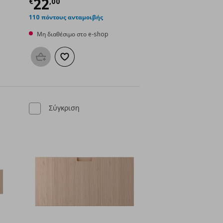
ή
€ 33,00
Τρέχουσα τιμή
€ 22,00
22
€
,
00
110 πόντους ανταμοιβής
Μη διαθέσιμο στο e-shop
μένα
Προσθήκη στο καλάθι
Προσθήκη στα αγαπημένα
Σύγκριση