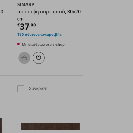
SINARP
40
πρόσοψη συρταριού, 80x20
cm
ή
€ 37,00
Τρέχουσα τιμή
€ 37,00
37
€
,
00
185 πόντους ανταμοιβής
Μη διαθέσιμο στο e-shop
μένα
Προσθήκη στο καλάθι
Προσθήκη στα αγαπημένα
Σύγκριση