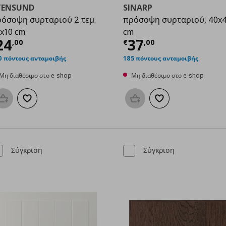
TENSUND
SINARP
όσοψη συρταριού 2 τεμ.
πρόσοψη συρταριού, 40x
x10 cm
cm
0
ρέχουσα τιμή
€ 24,00
Τρέχουσα τιμ
24
37
,
00
€
,
00
0 πόντους ανταμοιβής
185 πόντους ανταμοιβής
Μη διαθέσιμο στο e-shop
Μη διαθέσιμο στο e-shop
Προσθήκη στο καλάθι
Προσθήκη στα αγαπημένα
Προσθήκη στο καλάθι
Προσθήκη στα αγαπη
Σύγκριση
Σύγκριση