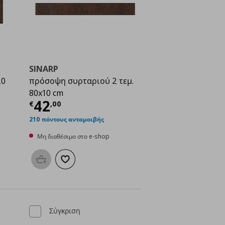
SINARP
20
πρόσοψη συρταριού 2 τεμ.
80x10 cm
ή
€ 22,00
Τρέχουσα τιμή
€ 42,00
42
€
,
00
210 πόντους ανταμοιβής
Μη διαθέσιμο στο e-shop
μένα
Προσθήκη στο καλάθι
Προσθήκη στα αγαπημένα
Σύγκριση