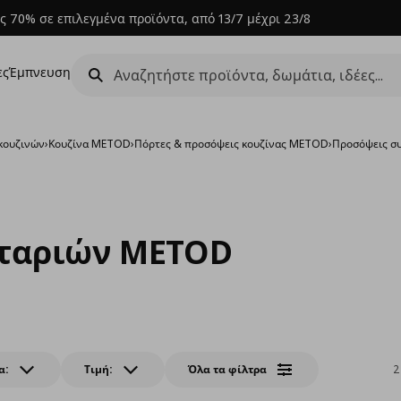
ς 70% σε επιλεγμένα προϊόντα, από 13/7 μέχρι 23/8
ες
Έμπνευση
κουζινών
›
Κουζίνα METOD
›
Πόρτες & προσόψεις κουζίνας METOD
›
Προσόψεις σ
ρταριών METOD
α:
Τιμή:
Όλα τα φίλτρα
2