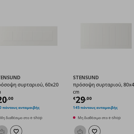
TENSUND
STENSUND
όσοψη συρταριού, 60x20
πρόσοψη συρταριού, 80x
m
cm
00
ρέχουσα τιμή
€ 20,00
Τρέχουσα τιμ
20
29
,
00
€
,
00
0 πόντους ανταμοιβής
145 πόντους ανταμοιβής
Μη διαθέσιμο στο e-shop
Μη διαθέσιμο στο e-shop
Προσθήκη στο καλάθι
Προσθήκη στα αγαπημένα
Προσθήκη στο καλάθι
Προσθήκη στα αγαπη