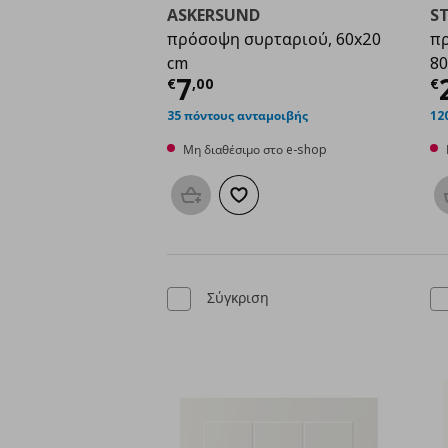
ASKERSUND
S
πρόσοψη συρταριού, 60x20
πρ
cm
80
Τρέχουσα τιμή
€ 7,0
Τ
7
€
,
00
€
35 πόντους ανταμοιβής
12
Μη διαθέσιμο στο e-shop
Προσθήκη στο καλάθι
Προσθήκη στα αγαπημένα
Σύγκριση