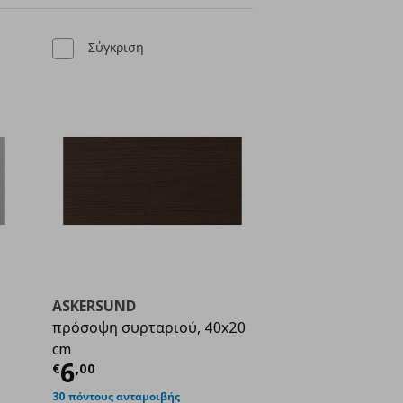
Σύγκριση
ASKERSUND
πρόσοψη συρταριού, 40x20
cm
ή
€ 20,00
Τρέχουσα τιμή
€ 6,00
6
€
,
00
30 πόντους ανταμοιβής