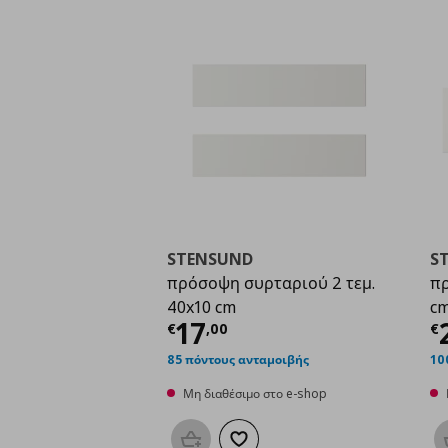
STENSUND
S
πρόσοψη συρταριού 2 τεμ.
πρ
40x10 cm
c
Τρέχουσα τιμή
€ 17,
Τ
17
€
,
00
€
85 πόντους ανταμοιβής
10
Μη διαθέσιμο στο e-shop
Προσθήκη στο καλάθι
Προσθήκη στα αγαπημένα