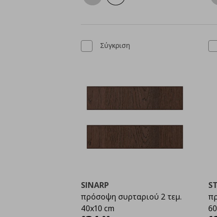
Σύγκριση
SINARP
S
πρόσοψη συρταριού 2 τεμ.
πρ
40x10 cm
60