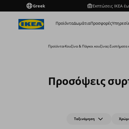
Greek
Εκπτώσεις IKEA έω
Προϊόντα
Δωμάτια
Προσφορές
Υπηρεσί
Προϊόντα
›
Κουζίνα & Πάγκοι κουζίνας
›
Συστήματα 
Προσόψεις συ
Ταξινόμηση
Χρώμ