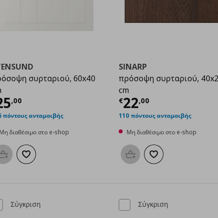
TENSUND
SINARP
όσοψη συρταριού, 60x40
πρόσοψη συρταριού, 40x
m
cm
00
ρέχουσα τιμή
€ 25,00
Τρέχουσα τιμ
25
22
,
00
€
,
00
5 πόντους ανταμοιβής
110 πόντους ανταμοιβής
Μη διαθέσιμο στο e-shop
Μη διαθέσιμο στο e-shop
Προσθήκη στο καλάθι
Προσθήκη στα αγαπημένα
Προσθήκη στο καλάθι
Προσθήκη στα αγαπη
Σύγκριση
Σύγκριση