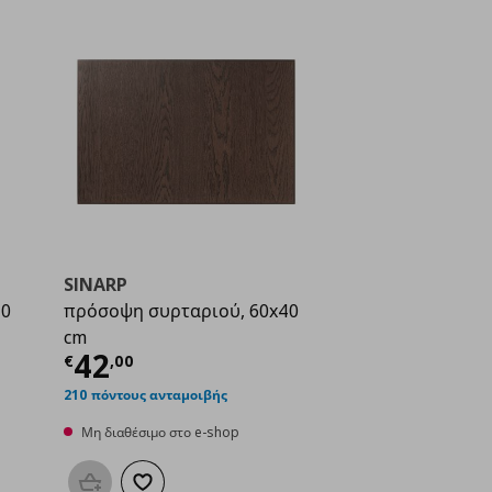
SINARP
40
πρόσοψη συρταριού, 60x40
cm
ή
€ 29,00
Τρέχουσα τιμή
€ 42,00
42
€
,
00
210 πόντους ανταμοιβής
Μη διαθέσιμο στο e-shop
μένα
Προσθήκη στο καλάθι
Προσθήκη στα αγαπημένα