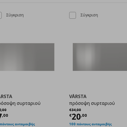
Σύγκριση
Σύγκριση
ÅRSTA
VÅRSTA
ρόσοψη συρταριού
πρόσοψη συρταριού
χική τιμή
€ 12,00
Αρχική τιμή
€ 34,00
2
,
00
€
34
,
00
00
ρέχουσα τιμή
€ 7,00
Τρέχουσα τιμ
7
20
,
00
€
,
00
 πόντους ανταμοιβής
100 πόντους ανταμοιβής