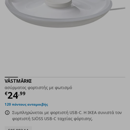
VÄSTMÄRKE
ασύρματος φορτιστής με φωτισμό
Τρέχουσα τιμή
€ 24,99
24
€
,
99
120 πόντους ανταμοιβής
Συμπληρώνεται με φορτιστή USB-C. Η ΙΚΕΑ συνιστά τον
φορτιστή SJÖSS USB-C ταχείας φόρτισης.