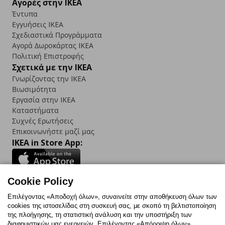
Αγορές στην IKEA
Έντυπα
Εγγυήσεις IKEA
Σχεδιαστικά Προγράμματα
Αγορά Δωρoκάρτας IKEA
Πολιτική Επιστροφής
Σχετικά με την IKEA
Γνωρίζοντας την IKEA
Βιωσιμότητα
Εργασία στην IKEA
Καταστήματα
Συχνές Ερωτήσεις
Επικοινωνήστε μαζί μας
IKEA in Store App:
Cookie Policy
Follow us:
Επιλέγοντας «Αποδοχή όλων», συναινείτε στην αποθήκευση όλων των
cookies της ιστοσελίδας στη συσκευή σας, με σκοπό τη βελτιστοποίηση
Facebook
Instagram
TikTok
Youtube
Pinterest
Twitter
της πλοήγησης, τη στατιστική ανάλυση και την υποστήριξη των
διαφημιστικών μας ενεργειών. Επιλέγοντας «Απόρριψη όλων»,