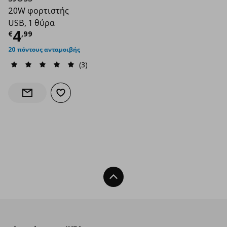
20W φορτιστής
USB, 1 θύρα
Τρέχουσα τιμή
€ 4,99
4
€
,
99
20 πόντους ανταμοιβής
(3)
Προσθήκη στα αγαπημένα
Ενημέρωση διαθεσιμότητας
Back To Top