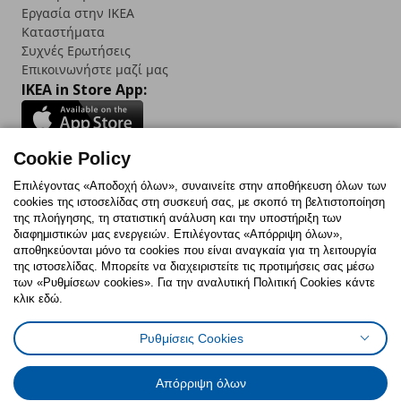
Εργασία στην IKEA
Καταστήματα
Συχνές Ερωτήσεις
Επικοινωνήστε μαζί μας
IKEA in Store App:
Cookie Policy
Follow us:
Επιλέγοντας «Αποδοχή όλων», συναινείτε στην αποθήκευση όλων των
cookies της ιστοσελίδας στη συσκευή σας, με σκοπό τη βελτιστοποίηση
Facebook
Instagram
TikTok
Youtube
Pinterest
Twitter
της πλοήγησης, τη στατιστική ανάλυση και την υποστήριξη των
διαφημιστικών μας ενεργειών. Επιλέγοντας «Απόρριψη όλων»,
αποθηκεύονται μόνο τα cookies που είναι αναγκαία για τη λειτουργία
της ιστοσελίδας. Μπορείτε να διαχειριστείτε τις προτιμήσεις σας μέσω
των «Ρυθμίσεων cookies». Για την αναλυτική Πολιτική Cookies κάντε
κλικ εδώ.
Πολιτική Cookies
Δήλωση ψηφιακής προσβασιμότητας
Ρυθμίσεις Cookies
Ρυθμίσεις cookies
Όροι Χρήσης
Γενική Πολιτική Προσωπικών Δεδομένων
Πολιτική Προσωπικών Δεδομένων για ΙΚΕΑ.gr
Απόρριψη όλων
Κώδικας Καταναλωτικής Δεοντολογίας