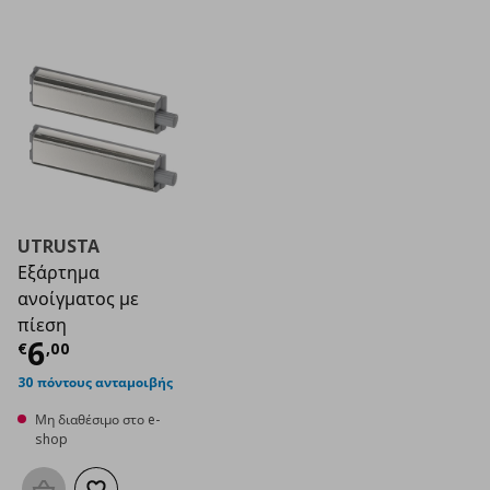
UTRUSTA
Εξάρτημα
ανοίγματος με
πίεση
Τρέχουσα τιμή
€ 6,00
6
€
,
00
30 πόντους ανταμοιβής
Μη διαθέσιμο στο e-
shop