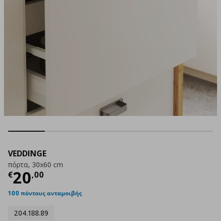
VEDDINGE
πόρτα, 30x60 cm
Τρέχουσα τιμή
€ 20,00
20
€
,
00
100 πόντους ανταμοιβής
204.188.89