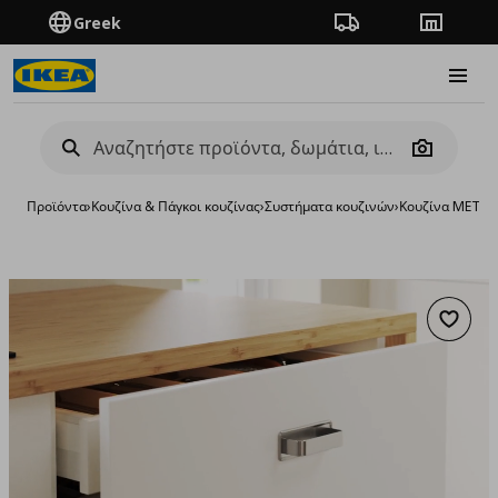
Greek
Πορεία παραγγελίας
Καταστή
Burge
Camera
Προϊόντα
›
Κουζίνα & Πάγκοι κουζίνας
›
Συστήματα κουζινών
›
Κουζίνα METO
Προσθή