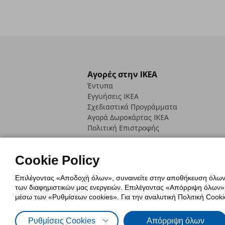
Αγορές στην IKEA
Έντυπα
Εγγυήσεις IKEA
Σχεδιαστικά Προγράμματα
Αγορά Δωρoκάρτας IKEA
Πολιτική Επιστροφής
Cookie Policy
Επιλέγοντας «Αποδοχή όλων», συναινείτε στην αποθήκευση όλων τ
των διαφημιστικών μας ενεργειών. Επιλέγοντας «Απόρριψη όλων», α
Πολιτική Cookies
Δήλωση ψηφιακή
μέσω των «Ρυθμίσεων cookies». Για την αναλυτική Πολιτική Cookie
Πολιτική Προσωπικών Δεδομένων γ
Ρυθμίσεις Cookies
Απόρριψη όλων