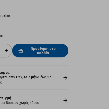
 πεύκο
cm
Προσθήκη στο
καλάθι
κάρτα
άρτα: από
€22,41 / μήνα
έως 12
ς
στιγμή
μα δόσεων χωρίς κάρτα