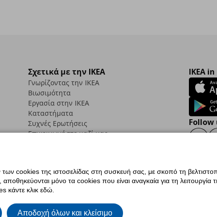
Σχετικά με την IKEA
IKEA in
Γνωρίζοντας την IKEA
Βιωσιμότητα
Εργασία στην IKEA
Καταστήματα
Follow 
Συχνές Ερωτήσεις
Επικοινωνήστε μαζί μας
Faceb
ων cookies της ιστοσελίδας στη συσκευή σας, με σκοπό τη βελτιστοπ
ποθηκεύονται μόνο τα cookies που είναι αναγκαία για τη λειτουργία της
ς προσβασιμότητας
Ρυθμίσεις cookies
Όροι Χρήσης
Γενική Πολιτική Προσωπικώ
s κάντε κλικ εδώ.
ια ΙΚΕΑ.gr
Κώδικας Καταναλωτικής Δεοντολογίας
Αποδοχή όλων και κλείσιμο