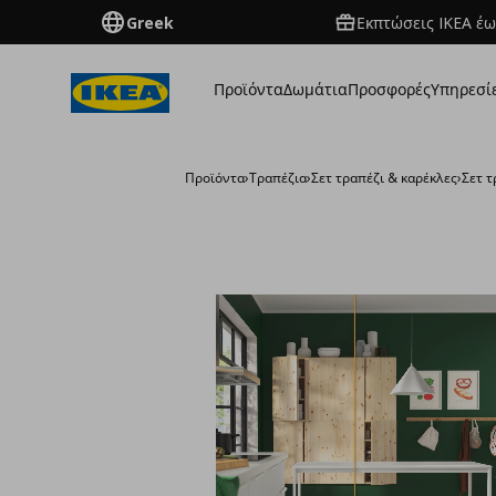
Greek
Εκπτώσεις IKEA έω
Προϊόντα
Δωμάτια
Προσφορές
Υπηρεσί
Προϊόντα
›
Τραπέζια
›
Σετ τραπέζι & καρέκλες
›
Σετ τ