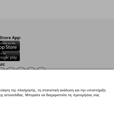
 Store App:
us:
ook
Instagram
TikTok
Youtube
Pinterest
Twitter
οίηση της πλοήγησης, τη στατιστική ανάλυση και την υποστήριξη
 ιστοσελίδας. Μπορείτε να διαχειριστείτε τις προτιμήσεις σας
ν Δεδομένων