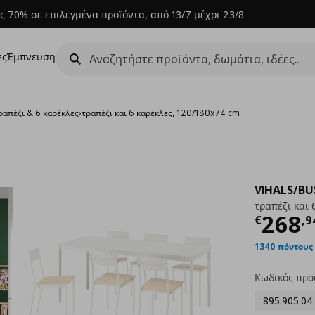
ς 70% σε επιλεγμένα προϊόντα, από 13/7 μέχρι 23/8
ες
Έμπνευση
ραπέζι & 6 καρέκλες
›
τραπέζι και 6 καρέκλες, 120/180x74 cm
VIHALS/BU
τραπέζι και 
Τρέχ
268
€
,
9
1340 πόντους
Κωδικός προ
895.905.04