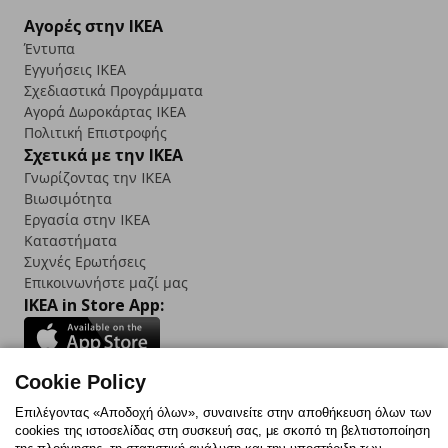
Αγορές στην IKEA
Έντυπα
Εγγυήσεις IKEA
Σχεδιαστικά Προγράμματα
Αγορά Δωρoκάρτας IKEA
Πολιτική Επιστροφής
Σχετικά με την IKEA
Γνωρίζοντας την IKEA
Βιωσιμότητα
Εργασία στην IKEA
Καταστήματα
Συχνές Ερωτήσεις
Επικοινωνήστε μαζί μας
IKEA in Store App:
Cookie Policy
Follow us:
Επιλέγοντας «Αποδοχή όλων», συναινείτε στην αποθήκευση όλων των
cookies της ιστοσελίδας στη συσκευή σας, με σκοπό τη βελτιστοποίηση
Facebook
Instagram
TikTok
Youtube
Pinterest
Twitter