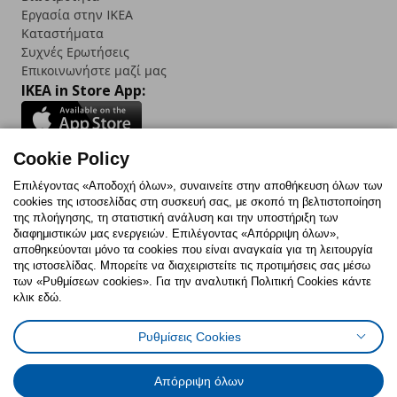
Εργασία στην IKEA
Καταστήματα
Συχνές Ερωτήσεις
Επικοινωνήστε μαζί μας
IKEA in Store App:
Cookie Policy
Follow us:
Επιλέγοντας «Αποδοχή όλων», συναινείτε στην αποθήκευση όλων των
cookies της ιστοσελίδας στη συσκευή σας, με σκοπό τη βελτιστοποίηση
Facebook
Instagram
TikTok
Youtube
Pinterest
Twitter
της πλοήγησης, τη στατιστική ανάλυση και την υποστήριξη των
διαφημιστικών μας ενεργειών. Επιλέγοντας «Απόρριψη όλων»,
αποθηκεύονται μόνο τα cookies που είναι αναγκαία για τη λειτουργία
της ιστοσελίδας. Μπορείτε να διαχειριστείτε τις προτιμήσεις σας μέσω
των «Ρυθμίσεων cookies». Για την αναλυτική Πολιτική Cookies κάντε
κλικ εδώ.
Πολιτική Cookies
Δήλωση ψηφιακής προσβασιμότητας
Ρυθμίσεις Cookies
Ρυθμίσεις cookies
Όροι Χρήσης
Γενική Πολιτική Προσωπικών Δεδομένων
Πολιτική Προσωπικών Δεδομένων για ΙΚΕΑ.gr
Απόρριψη όλων
Κώδικας Καταναλωτικής Δεοντολογίας