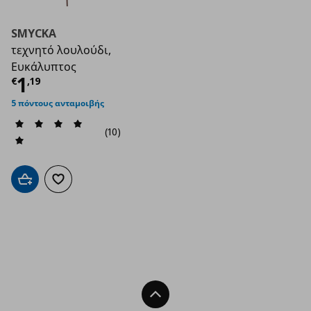
SMYCKA
τεχνητό λουλούδι,
Ευκάλυπτος
Τρέχουσα τιμή
€ 1,19
1
€
,
19
5 πόντους ανταμοιβής
(10)
Προσθήκη στο καλάθι
Προσθήκη στα αγαπημένα
Back To Top