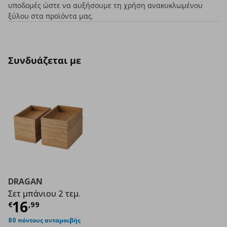
υποδομές ώστε να αυξήσουμε τη χρήση ανακυκλωμένου
ξύλου στα προϊόντα μας.
Συνδυάζεται με
DRAGAN
Σετ μπάνιου 2 τεμ.
Τρέχουσα τιμή
€ 16,99
16
€
,
99
80 πόντους ανταμοιβής