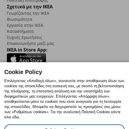
Πολιτική Επιστροφής
Σχετικά με την IKEA
Γνωρίζοντας την IKEA
Βιωσιμότητα
Εργασία στην IKEA
Καταστήματα
Συχνές Ερωτήσεις
Επικοινωνήστε μαζί μας
IKEA in Store App:
Cookie Policy
Follow us:
Επιλέγοντας «Αποδοχή όλων», συναινείτε στην αποθήκευση όλων των
cookies της ιστοσελίδας στη συσκευή σας, με σκοπό τη βελτιστοποίηση
Facebook
Instagram
TikTok
Youtube
Pinterest
Twitter
της πλοήγησης, τη στατιστική ανάλυση και την υποστήριξη των
διαφημιστικών μας ενεργειών. Επιλέγοντας «Απόρριψη όλων»,
αποθηκεύονται μόνο τα cookies που είναι αναγκαία για τη λειτουργία
της ιστοσελίδας. Μπορείτε να διαχειριστείτε τις προτιμήσεις σας μέσω
των «Ρυθμίσεων cookies». Για την αναλυτική Πολιτική Cookies κάντε
κλικ εδώ.
Πολιτική Cookies
Δήλωση ψηφιακής προσβασιμότητας