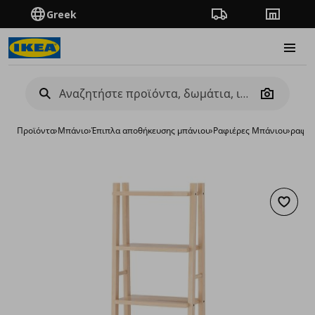
Greek
Πορεία παραγγελίας
Καταστή
Burge
Camera
Προϊόντα
›
Μπάνιο
›
Έπιπλα αποθήκευσης μπάνιου
›
Ραφιέρες Μπάνιου
›
ραφιέ
Προσθή