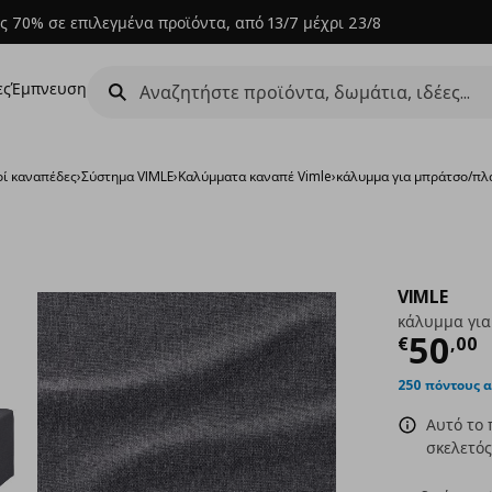
ς 70% σε επιλεγμένα προϊόντα, από 13/7 μέχρι 23/8
ες
Έμπνευση
ί καναπέδες
›
Σύστημα VIMLE
›
Καλύμματα καναπέ Vimle
›
κάλυμμα για μπράτσο/πλα
VIMLE
κάλυμμα για
Τρέχ
50
€
,
00
250 πόντους 
Αυτό το 
σκελετός