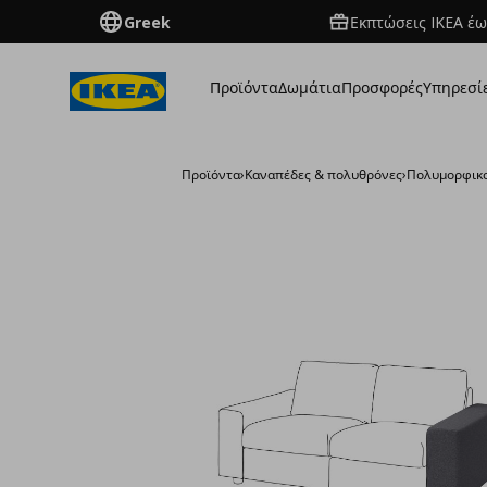
Greek
Εκπτώσεις IKEA έω
Προϊόντα
Δωμάτια
Προσφορές
Υπηρεσί
Προϊόντα
›
Καναπέδες & πολυθρόνες
›
Πολυμορφικο