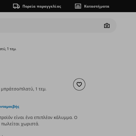
Πορεία παραγγελίας
Καταστήματα
Camera
τύ, 1 τεμ.
Προσθήκη στα αγαπημένα
 μπράτσο/πλατύ, 1 τεμ.
ουσα τιμή
€ 50,00
ανταμοιβής
προϊόν είναι ένα επιπλέον κάλυμμα. Ο
 πωλείται χωριστά.