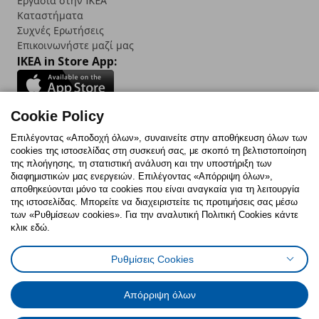
Εργασία στην IKEA
Καταστήματα
Συχνές Ερωτήσεις
Επικοινωνήστε μαζί μας
IKEA in Store App:
Cookie Policy
Follow us:
Επιλέγοντας «Αποδοχή όλων», συναινείτε στην αποθήκευση όλων των
cookies της ιστοσελίδας στη συσκευή σας, με σκοπό τη βελτιστοποίηση
Facebook
Instagram
TikTok
Youtube
Pinterest
Twitter
της πλοήγησης, τη στατιστική ανάλυση και την υποστήριξη των
διαφημιστικών μας ενεργειών. Επιλέγοντας «Απόρριψη όλων»,
αποθηκεύονται μόνο τα cookies που είναι αναγκαία για τη λειτουργία
της ιστοσελίδας. Μπορείτε να διαχειριστείτε τις προτιμήσεις σας μέσω
των «Ρυθμίσεων cookies». Για την αναλυτική Πολιτική Cookies κάντε
κλικ εδώ.
Πολιτική Cookies
Δήλωση ψηφιακής προσβασιμότητας
Ρυθμίσεις Cookies
Ρυθμίσεις cookies
Όροι Χρήσης
Γενική Πολιτική Προσωπικών Δεδομένων
Πολιτική Προσωπικών Δεδομένων για ΙΚΕΑ.gr
Απόρριψη όλων
Κώδικας Καταναλωτικής Δεοντολογίας