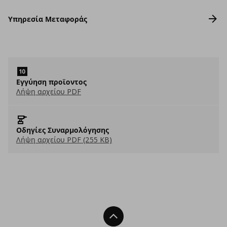
Υπηρεσία Μεταφοράς
Εγγύηση προϊοντος
Λήψη αρχείου PDF
Οδηγίες Συναρμολόγησης
Λήψη αρχείου PDF (255 KB)
Back To Top