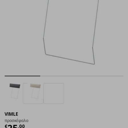
VIMLE
προσκέφαλο
Τρέχουσα τιμή
€ 25,00
25
€
,
00