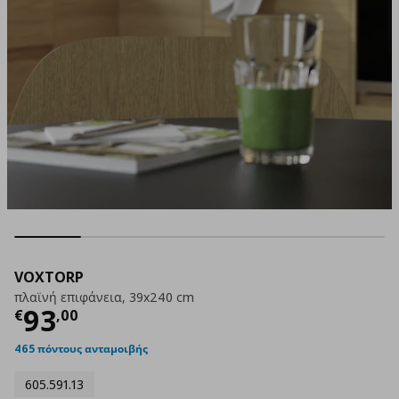
VOXTORP
πλαϊνή επιφάνεια, 39x240 cm
Τρέχουσα τιμή
€ 93,00
93
€
,
00
465 πόντους ανταμοιβής
605.591.13