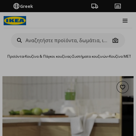
Greek
Πορεία παραγγελίας
Καταστή
Burge
Camera
Προϊόντα
›
Κουζίνα & Πάγκοι κουζίνας
›
Συστήματα κουζινών
›
Κουζίνα METO
Προσθή