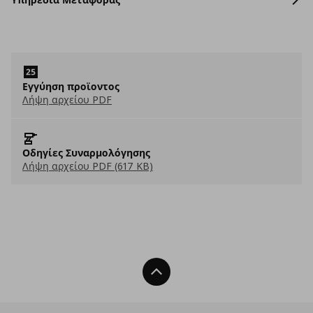
Εγγύηση προϊοντος
Λήψη αρχείου PDF
Οδηγίες Συναρμολόγησης
Λήψη αρχείου PDF (617 KB)
Back To Top