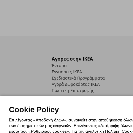
Αγορές στην IKEA
Έντυπα
Εγγυήσεις IKEA
Σχεδιαστικά Προγράμματα
Αγορά Δωρoκάρτας IKEA
Πολιτική Επιστροφής
Cookie Policy
Επιλέγοντας «Αποδοχή όλων», συναινείτε στην αποθήκευση όλων τ
των διαφημιστικών μας ενεργειών. Επιλέγοντας «Απόρριψη όλων», α
Πολιτική Cookies
Δήλωση ψηφιακή
μέσω των «Ρυθμίσεων cookies». Για την αναλυτική Πολιτική Cookie