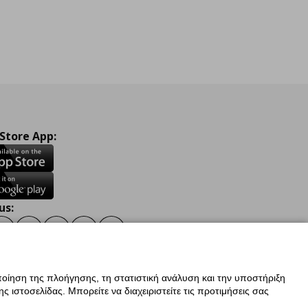
 Store App:
us:
ook
Instagram
TikTok
Youtube
Pinterest
Twitter
οίηση της πλοήγησης, τη στατιστική ανάλυση και την υποστήριξη
 ιστοσελίδας. Μπορείτε να διαχειριστείτε τις προτιμήσεις σας
ν Δεδομένων