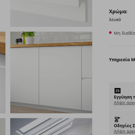
Χρώμα:
λευκό
Μη διαθέσ
Υπηρεσία 
Εγγύηση 
Λήψη αρχ
Οδηγίες 
Λήψη αρχε