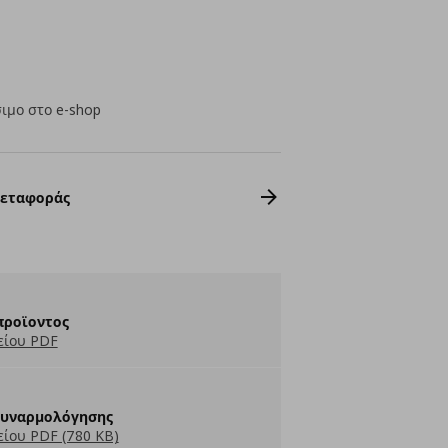
ιμο στο e-shop
Μεταφοράς
προϊοντος
είου PDF
Συναρμολόγησης
ίου PDF (780 KB)