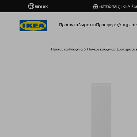
Greek
Εκπτώσεις IKEA έω
Προϊόντα
Δωμάτια
Προσφορές
Υπηρεσί
Προϊόντα
›
Κουζίνα & Πάγκοι κουζίνας
›
Συστήματα 