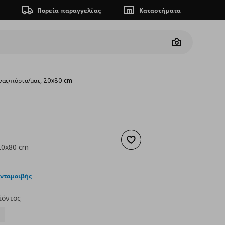
Πορεία παραγγελίας
Καταστήματα
Camera
νας
›
πόρτα/ματ, 20x80 cm
Προσθήκη στα αγαπημένα
20x80 cm
ουσα τιμή
€ 33,00
ανταμοιβής
ϊόντος