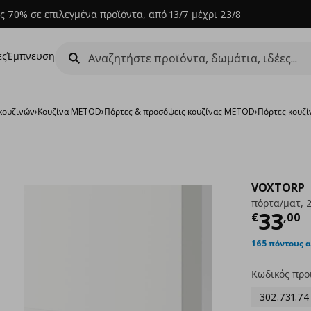
ς 70% σε επιλεγμένα προϊόντα, από 13/7 μέχρι 23/8
ες
Έμπνευση
κουζινών
›
Κουζίνα METOD
›
Πόρτες & προσόψεις κουζίνας METOD
›
Πόρτες κουζί
VOXTORP
πόρτα/ματ, 
Τρέχ
33
€
,
00
165 πόντους 
Κωδικός προ
302.731.74