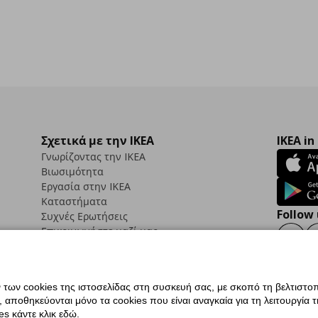
Σχετικά με την IKEA
IKEA in
Γνωρίζοντας την IKEA
Βιωσιμότητα
Εργασία στην IKEA
Καταστήματα
Follow 
Συχνές Ερωτήσεις
Επικοινωνήστε μαζί μας
Faceb
ων cookies της ιστοσελίδας στη συσκευή σας, με σκοπό τη βελτιστοπ
ποθηκεύονται μόνο τα cookies που είναι αναγκαία για τη λειτουργία της
ς προσβασιμότητας
Ρυθμίσεις cookies
Όροι Χρήσης
Γενική Πολιτική Προσωπικώ
s κάντε κλικ εδώ.