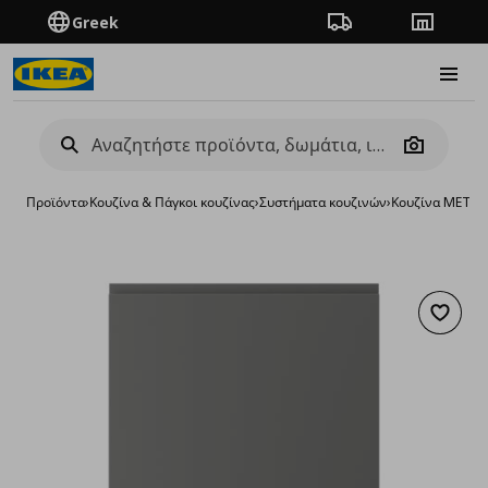
Greek
Πορεία παραγγελίας
Καταστή
Burge
Camera
Προϊόντα
›
Κουζίνα & Πάγκοι κουζίνας
›
Συστήματα κουζινών
›
Κουζίνα METO
Προσθή