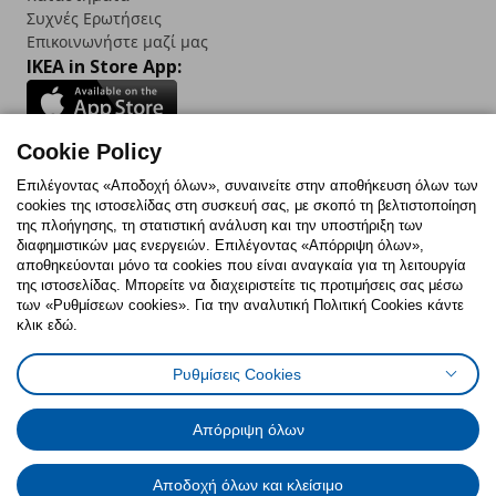
Συχνές Ερωτήσεις
Επικοινωνήστε μαζί μας
IKEA in Store App:
Cookie Policy
Follow us:
Επιλέγοντας «Αποδοχή όλων», συναινείτε στην αποθήκευση όλων των
cookies της ιστοσελίδας στη συσκευή σας, με σκοπό τη βελτιστοποίηση
Facebook
Instagram
TikTok
Youtube
Pinterest
Twitter
της πλοήγησης, τη στατιστική ανάλυση και την υποστήριξη των
διαφημιστικών μας ενεργειών. Επιλέγοντας «Απόρριψη όλων»,
αποθηκεύονται μόνο τα cookies που είναι αναγκαία για τη λειτουργία
της ιστοσελίδας. Μπορείτε να διαχειριστείτε τις προτιμήσεις σας μέσω
των «Ρυθμίσεων cookies». Για την αναλυτική Πολιτική Cookies κάντε
κλικ εδώ.
Πολιτική Cookies
Δήλωση ψηφιακής προσβασιμότητας
Ρυθμίσεις Cookies
Ρυθμίσεις cookies
Όροι Χρήσης
Γενική Πολιτική Προσωπικών Δεδομένων
Πολιτική Προσωπικών Δεδομένων για ΙΚΕΑ.gr
Απόρριψη όλων
Κώδικας Καταναλωτικής Δεοντολογίας
Αποδοχή όλων και κλείσιμο