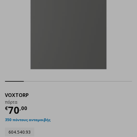
VOXTORP
πόρτα
Τρέχουσα τιμή
€ 70,00
70
€
,
00
350 πόντους ανταμοιβής
604.540.93