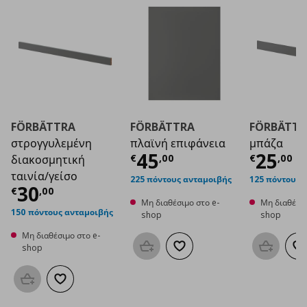
FÖRBÄTTRA
FÖRBÄTTRA
FÖRBÄTTR
στρογγυλεμένη
πλαϊνή επιφάνεια
μπάζα
Τρέχουσα τιμή
Τρέχο
€ 4
45
25
€
,
00
€
,
00
διακοσμητική
ταινία/γείσο
225 πόντους ανταμοιβής
125 πόντους 
Τρέχουσα τιμή
€ 30,00
30
€
,
00
Μη διαθέσιμο στο e-
Μη διαθέσιμ
150 πόντους ανταμοιβής
shop
shop
Μη διαθέσιμο στο e-
shop
Προσθήκη στο καλάθι
Προσθήκη στα αγαπημένα
Προσθήκη
Π
Προσθήκη στο καλάθι
Προσθήκη στα αγαπημένα