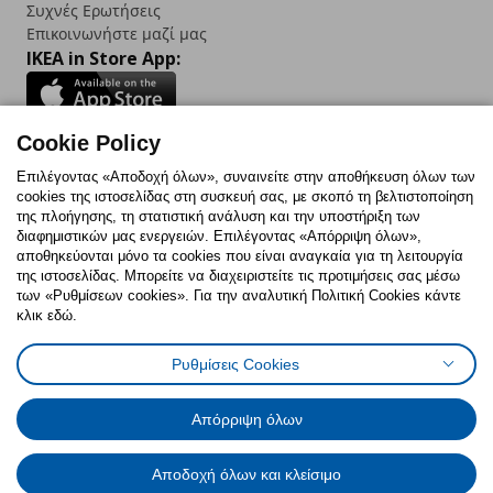
Συχνές Ερωτήσεις
Επικοινωνήστε μαζί μας
IKEA in Store App:
Cookie Policy
Follow us:
Επιλέγοντας «Αποδοχή όλων», συναινείτε στην αποθήκευση όλων των
cookies της ιστοσελίδας στη συσκευή σας, με σκοπό τη βελτιστοποίηση
Facebook
Instagram
TikTok
Youtube
Pinterest
Twitter
της πλοήγησης, τη στατιστική ανάλυση και την υποστήριξη των
διαφημιστικών μας ενεργειών. Επιλέγοντας «Απόρριψη όλων»,
αποθηκεύονται μόνο τα cookies που είναι αναγκαία για τη λειτουργία
της ιστοσελίδας. Μπορείτε να διαχειριστείτε τις προτιμήσεις σας μέσω
των «Ρυθμίσεων cookies». Για την αναλυτική Πολιτική Cookies κάντε
κλικ εδώ.
Πολιτική Cookies
Δήλωση ψηφιακής προσβασιμότητας
Ρυθμίσεις Cookies
Ρυθμίσεις cookies
Όροι Χρήσης
Γενική Πολιτική Προσωπικών Δεδομένων
Πολιτική Προσωπικών Δεδομένων για ΙΚΕΑ.gr
Απόρριψη όλων
Κώδικας Καταναλωτικής Δεοντολογίας
Αποδοχή όλων και κλείσιμο