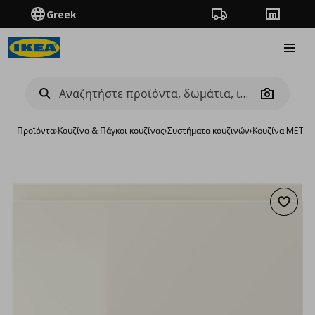
Greek
Πορεία παραγγελίας
Καταστή
Burge
Camera
Προϊόντα
›
Κουζίνα & Πάγκοι κουζίνας
›
Συστήματα κουζινών
›
Κουζίνα METO
Προσθή