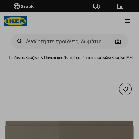
Greek
Πορεία παραγγελίας
Καταστή
Burge
Camera
Προϊόντα
›
Κουζίνα & Πάγκοι κουζίνας
›
Συστήματα κουζινών
›
Κουζίνα METO
Προσθή