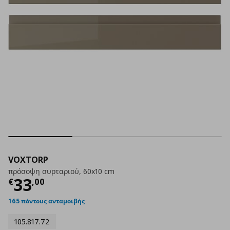
VOXTORP
πρόσοψη συρταριού, 60x10 cm
Τρέχουσα τιμή
€ 33,00
33
€
,
00
165 πόντους ανταμοιβής
105.817.72