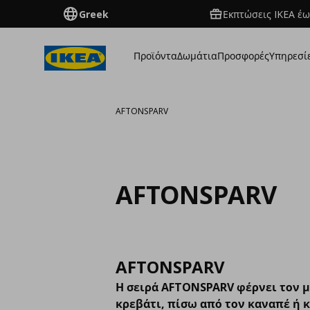
Greek
Εκπτώσεις IKEA έω
Προϊόντα
Δωμάτια
Προσφορές
Υπηρεσί
AFTONSPARV
AFTONSPARV
AFTONSPARV
Η σειρά AFTONSPARV φέρνει τον μ
κρεβάτι, πίσω από τον καναπέ ή κ