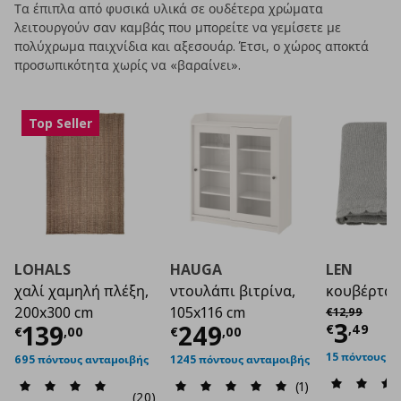
Τα έπιπλα από φυσικά υλικά σε ουδέτερα χρώματα
λειτουργούν σαν καμβάς που μπορείτε να γεμίσετε με
πολύχρωμα παιχνίδια και αξεσουάρ. Έτσι, ο χώρος αποκτά
προσωπικότητα χωρίς να «βαραίνει».
Top Seller
LOHALS
HAUGA
LEN
χαλί χαμηλή πλέξη,
ντουλάπι βιτρίνα,
κουβέρτα,
Αρχική τιμή
€
200x300 cm
105x116 cm
€
12
,
99
Τρέχο
3
Τρέχουσα τιμή
Τρέχουσα τιμή
€ 139,00
€ 2
139
249
€
,
49
€
,
00
€
,
00
15 πόντους α
695 πόντους ανταμοιβής
1245 πόντους ανταμοιβής
(1)
(20)