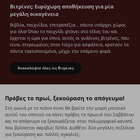
Βιτρίνες: Ευρύχωρη αποθήκευση για μία
μεγάλη οικογένεια
Βιβλία, παιχνίδια, επιτραπέζια… πάντα υπάρχει χώρος
για όλα! Όταν το παιχνίδι φτάνει στο τέλος του και
έρχεται η ώρα για ύπνο, αυτές οι γυάλινες βιτρίνες, που
είναι στερεωμένες στον τοίχο για ασφάλεια, κρατούν τα
πάντα τακτοποιημένα, μέχρι την επόμενη φορά.
Ανακαλύψτε όλες τις Βιτρίνες
Βιτρίνες: Ευρύχωρη αποθήκευση για μία μεγάλη 
Πρόβες το πρωί, ξεκούραση το απόγευμα!
Στη γωνιά με το πιάνο είναι θα βρείτε την μικρή μουσικό
αυτού του σπιτιού να κάνει πρόβες τα πρωινά του Σαββάτου
και το απόγευμα να ξεκουράζεται στον πολυμορφικό καναπέ
που βρίσκεται ακριβώς δίπλα. Διαθέτει δύο μεγάλες σεζλόνγκ
για ξεκούραση και πολλές αγκαλιές.