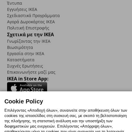
Έντυπα
Εγγυήσεις IKEA
Σχεδιαστικά Προγράμματα
Αγορά Δωρoκάρτας IKEA
Πολιτική Επιστροφής
Σχετικά με την IKEA
Γνωρίζοντας την IKEA
Βιωσιμότητα
Εργασία στην IKEA
Καταστήματα
Συχνές Ερωτήσεις
Επικοινωνήστε μαζί μας
IKEA in Store App:
Cookie Policy
Follow us:
Επιλέγοντας «Αποδοχή όλων», συναινείτε στην αποθήκευση όλων των
cookies της ιστοσελίδας στη συσκευή σας, με σκοπό τη βελτιστοποίηση
Facebook
Instagram
TikTok
Youtube
Pinterest
Twitter
της πλοήγησης, τη στατιστική ανάλυση και την υποστήριξη των
διαφημιστικών μας ενεργειών. Επιλέγοντας «Απόρριψη όλων»,
αποθηκεύονται μόνο τα cookies που είναι αναγκαία για τη λειτουργία