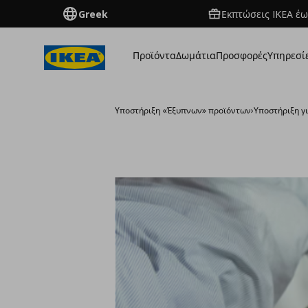
Greek
Εκπτώσεις IKEA έω
Προϊόντα
Δωμάτια
Προσφορές
Υπηρεσί
Υποστήριξη «Έξυπνων» προϊόντων
›
Υποστήριξη γ