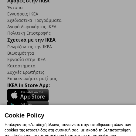
Αγορές στην IKEA
Έντυπα
Εγγυήσεις IKEA
Σχεδιαστικά Προγράμματα
Αγορά Δωρoκάρτας IKEA
Πολιτική Επιστροφής
Σχετικά με την IKEA
Γνωρίζοντας την IKEA
Βιωσιμότητα
Εργασία στην IKEA
Καταστήματα
Συχνές Ερωτήσεις
Επικοινωνήστε μαζί μας
IKEA in Store App:
Cookie Policy
Follow us:
Επιλέγοντας «Αποδοχή όλων», συναινείτε στην αποθήκευση όλων των
Facebook
Instagram
TikTok
Youtube
Pinterest
Twitter
cookies της ιστοσελίδας στη συσκευή σας, με σκοπό τη βελτιστοποίηση
της πλοήγησης, τη στατιστική ανάλυση και την υποστήριξη των