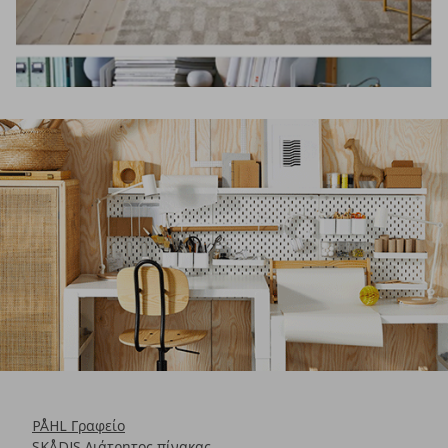
PÅHL Γραφείο
SKÅDIS Διάτρητος πίνακας