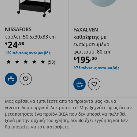
NISSAFORS
FAXALVEN
τρόλεϊ, 50.5x30x83 cm
καθρέφτης με
Τρέχουσα τιμή
€ 24,99
24
€
,
99
ενσωματωμένο
φωτισμό, 80 cm
120 πόντους ανταμοιβής
Τρέχουσα τιμ
195
€
,
00
(58)
975 πόντους ανταμοιβής
Προσθήκη στο καλάθι
Προσθήκη στα αγαπημένα
Προσθήκη στο καλάθι
Προσθήκη στα αγαπημ
Μας αρέσει να εμπνέεστε από τα προϊόντα μας και να
γίνεστε δημιουργικοί. Δοκιμάστε το! Μην ξεχνάτε όμως ότι αν
μεταποιήσετε ένα προϊόν ΙΚΕΑ που δεν μπορεί να πωληθεί
ξανά με την αρχική του χρήση, δεν θα έχει εγγύηση και δεν
θα μπορείτε να το επιστρέψετε.