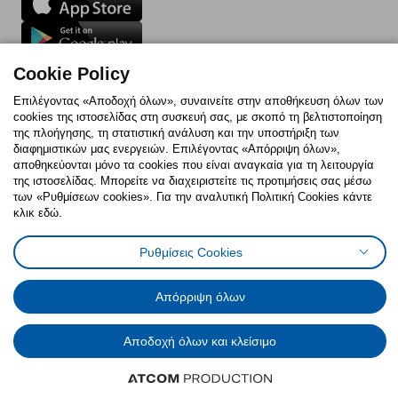
Follow us:
Cookie Policy
Facebook
Instagram
TikTok
Youtube
Pinterest
Twitter
Επιλέγοντας «Αποδοχή όλων», συναινείτε στην αποθήκευση όλων των
cookies της ιστοσελίδας στη συσκευή σας, με σκοπό τη βελτιστοποίηση
της πλοήγησης, τη στατιστική ανάλυση και την υποστήριξη των
διαφημιστικών μας ενεργειών. Επιλέγοντας «Απόρριψη όλων»,
αποθηκεύονται μόνο τα cookies που είναι αναγκαία για τη λειτουργία
της ιστοσελίδας. Μπορείτε να διαχειριστείτε τις προτιμήσεις σας μέσω
των «Ρυθμίσεων cookies». Για την αναλυτική Πολιτική Cookies κάντε
Πολιτική Cookies
Δήλωση ψηφιακής προσβασιμότητας
κλικ εδώ.
Ρυθμίσεις cookies
Όροι Χρήσης
Γενική Πολιτική Προσωπικών Δεδομένων
Ρυθμίσεις Cookies
Πολιτική Προσωπικών Δεδομένων για ΙΚΕΑ.gr
Κώδικας Καταναλωτικής Δεοντολογίας
Απόρριψη όλων
© Inter-IKEA Systems B.V. 1999 - 2025
Αποδοχή όλων και κλείσιμο