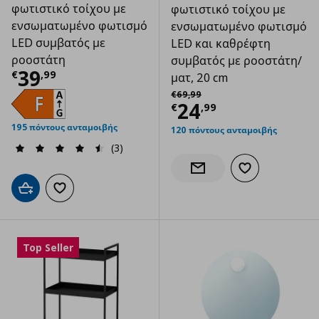
φωτιστικό τοίχου με
φωτιστικό τοίχου με
ενσωματωμένο φωτισμό
ενσωματωμένο φωτισμό
LED συμβατός με
LED και καθρέφτη
ροοστάτη
συμβατός με ροοστάτη/
Τρέχουσα τιμή
€ 39,99
39
€
,
99
ματ, 20 cm
Αρχική τιμή
€ 69,99
€
69
,
99
Τρέχουσα τιμ
24
€
,
99
195 πόντους ανταμοιβής
120 πόντους ανταμοιβής
(3)
Προσθήκη στα α
Ενημέρωση διαθεσιμότητας
Προσθήκη στο καλάθι
Προσθήκη στα αγαπημένα
Top Seller