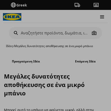
Greek
Πορεία παραγγελίας
Καταστή
Burge
Camera
Ιδέες
›
Μεγάλες δυνατότητες αποθήκευσης σε ένα μικρό μπάνιο
Προηγούμενη Ιδέα
Επόμενη Ιδέα
Μεγάλες δυνατότητες
αποθήκευσης σε ένα μικρό
μπάνιο
Μπορεί αυτό το μπάνιο να φαίνεται μικρό, αλλά στην