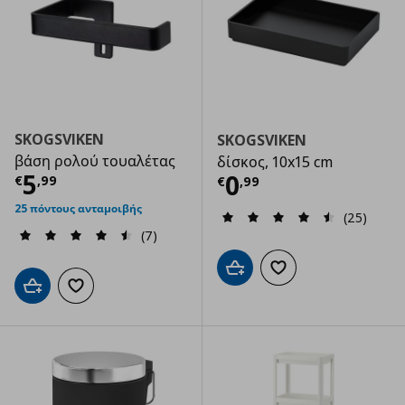
SKOGSVIKEN
SKOGSVIKEN
βάση ρολού τουαλέτας
δίσκος, 10x15 cm
Τρέχουσα τιμή
€ 5,99
5
Τρέχουσα τιμ
0
€
,
99
€
,
99
25 πόντους ανταμοιβής
(25)
(7)
Προσθήκη στο καλάθι
Προσθήκη στα αγαπημ
Προσθήκη στο καλάθι
Προσθήκη στα αγαπημένα