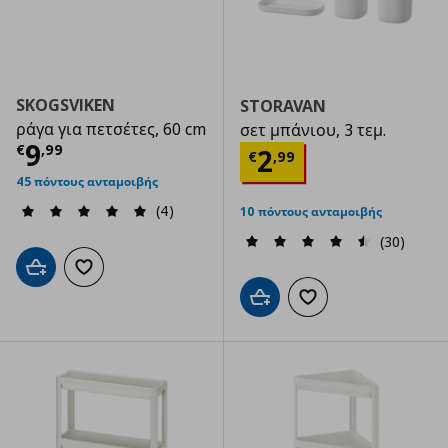
SKOGSVIKEN
STORAVAN
ράγα για πετσέτες, 60 cm
σετ μπάνιου, 3 τεμ.
Τρέχουσα τιμή
€ 9,99
9
€
,
99
Τρέχουσα τιμ
2
€
,
99
45 πόντους ανταμοιβής
(4)
10 πόντους ανταμοιβής
(30)
Προσθήκη στο καλάθι
Προσθήκη στα αγαπημένα
Προσθήκη στο καλάθι
Προσθήκη στα αγαπημ