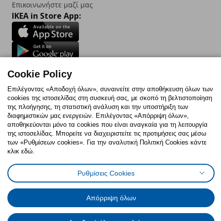
Επικοινωνήστε μαζί μας
IKEA in Store App:
Follow us:
Cookie Policy
Facebook
Instagram
TikTok
Youtube
Pinterest
Twitter
Επιλέγοντας «Αποδοχή όλων», συναινείτε στην αποθήκευση όλων των
cookies της ιστοσελίδας στη συσκευή σας, με σκοπό τη βελτιστοποίηση
της πλοήγησης, τη στατιστική ανάλυση και την υποστήριξη των
διαφημιστικών μας ενεργειών. Επιλέγοντας «Απόρριψη όλων»,
αποθηκεύονται μόνο τα cookies που είναι αναγκαία για τη λειτουργία
της ιστοσελίδας. Μπορείτε να διαχειριστείτε τις προτιμήσεις σας μέσω
των «Ρυθμίσεων cookies». Για την αναλυτική Πολιτική Cookies κάντε
Πολιτική Cookies
Δήλωση ψηφιακής προσβασιμότητας
κλικ εδώ.
Ρυθμίσεις cookies
Όροι Χρήσης
Γενική Πολιτική Προσωπικών Δεδομένων
Ρυθμίσεις Cookies
Πολιτική Προσωπικών Δεδομένων για ΙΚΕΑ.gr
Κώδικας Καταναλωτικής Δεοντολογίας
Απόρριψη όλων
© Inter-IKEA Systems B.V. 1999 - 2025