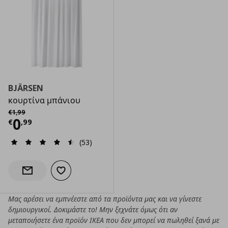
BJÄRSEN
κουρτίνα μπάνιου
Αρχική τιμή
€ 1,99
€
1
,
99
Τρέχουσα τιμή
€ 0,99
0
€
,
99
(53)
Προσθήκη στα αγαπημένα
Ενημέρωση διαθεσιμότητας
Μας αρέσει να εμπνέεστε από τα προϊόντα μας και να γίνεστε
δημιουργικοί. Δοκιμάστε το! Μην ξεχνάτε όμως ότι αν
μεταποιήσετε ένα προϊόν ΙΚΕΑ που δεν μπορεί να πωληθεί ξανά με