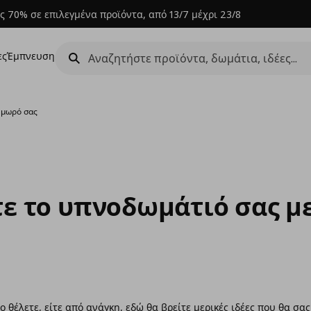
ς 70% σε επιλεγμένα προϊόντα, από 13/7 μέχρι 23/8
ες
Έμπνευση
 μωρό σας
ε το υπνοδωμάτιό σας μ
 θέλετε, είτε από ανάγκη, εδώ θα βρείτε μερικές ιδέες που θα σας