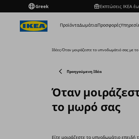
Greek
Εκπτώσεις IKEA έω
Προϊόντα
Δωμάτια
Προσφορές
Υπηρεσί
Ιδέες
›
Όταν μοιράζεστε το υπνοδωμάτιό σας με το
Προηγούμενη Ιδέα
Όταν μοιράζεστ
το μωρό σας
Είτε μοιράζεστε το υπνοδωμάτιο επειδή το