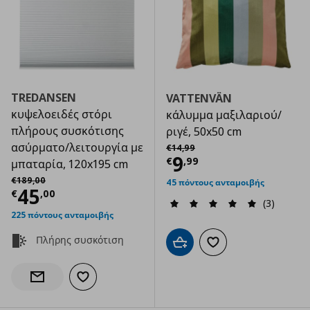
TREDANSEN
VATTENVÄN
κυψελοειδές στόρι
κάλυμμα μαξιλαριού/
πλήρους συσκότισης
ριγέ, 50x50 cm
Αρχική τιμή
€ 14,99
ασύρματο/λειτουργία με
€
14
,
99
Τρέχουσα τιμ
9
€
,
99
μπαταρία, 120x195 cm
Αρχική τιμή
€ 189,00
€
189
,
00
45 πόντους ανταμοιβής
Τρέχουσα τιμή
€ 45,00
45
€
,
00
(3)
225 πόντους ανταμοιβής
Πλήρης συσκότιση
Προσθήκη στο καλάθι
Προσθήκη στα αγαπημ
Προσθήκη στα αγαπημένα
Ενημέρωση διαθεσιμότητας