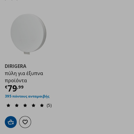
DIRIGERA
πύλη για έξυπνα
προϊόντα
Τρέχουσα τιμή
€ 79,99
79
€
,
99
395 πόντους ανταμοιβής
(5)
Προσθήκη στο καλάθι
Προσθήκη στα αγαπημένα