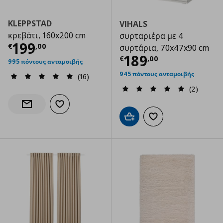
KLEPPSTAD
VIHALS
κρεβάτι, 160x200 cm
συρταριέρα με 4
Τρέχουσα τιμή
€ 199,00
199
€
,
00
συρτάρια, 70x47x90 cm
Τρέχουσα τιμ
189
€
,
00
995 πόντους ανταμοιβής
945 πόντους ανταμοιβής
(16)
(2)
Προσθήκη στα αγαπημένα
Ενημέρωση διαθεσιμότητας
Προσθήκη στο καλάθι
Προσθήκη στα αγαπημ