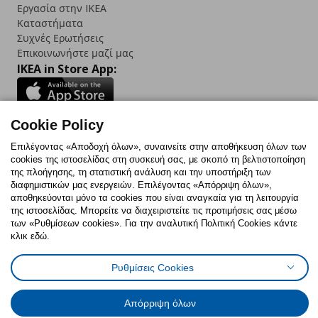
Εργασία στην IKEA
Καταστήματα
Συχνές Ερωτήσεις
Επικοινωνήστε μαζί μας
IKEA in Store App:
Cookie Policy
Follow us:
Επιλέγοντας «Αποδοχή όλων», συναινείτε στην αποθήκευση όλων των
cookies της ιστοσελίδας στη συσκευή σας, με σκοπό τη βελτιστοποίηση
Facebook
Instagram
TikTok
Youtube
Pinterest
Twitter
της πλοήγησης, τη στατιστική ανάλυση και την υποστήριξη των
διαφημιστικών μας ενεργειών. Επιλέγοντας «Απόρριψη όλων»,
αποθηκεύονται μόνο τα cookies που είναι αναγκαία για τη λειτουργία
της ιστοσελίδας. Μπορείτε να διαχειριστείτε τις προτιμήσεις σας μέσω
των «Ρυθμίσεων cookies». Για την αναλυτική Πολιτική Cookies κάντε
κλικ εδώ.
Πολιτική Cookies
Δήλωση ψηφιακής προσβασιμότητας
Ρυθμίσεις Cookies
Ρυθμίσεις cookies
Όροι Χρήσης
Γενική Πολιτική Προσωπικών Δεδομένων
Πολιτική Προσωπικών Δεδομένων για ΙΚΕΑ.gr
Απόρριψη όλων
Κώδικας Καταναλωτικής Δεοντολογίας