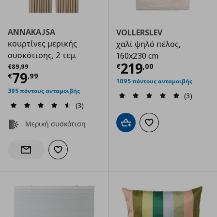
ANNAKAJSA
VOLLERSLEV
κουρτίνες μερικής
χαλί ψηλό πέλος,
συσκότισης, 2 τεμ.
160x230 cm
Τρέχουσα τιμ
Αρχική τιμή
€ 89,99
219
€
,
00
€
89
,
99
Τρέχουσα τιμή
€ 79,99
79
€
,
99
1095 πόντους ανταμοιβής
395 πόντους ανταμοιβής
(3)
(3)
Μερική συσκότιση
Προσθήκη στο καλάθι
Προσθήκη στα αγαπημ
Προσθήκη στα αγαπημένα
Ενημέρωση διαθεσιμότητας