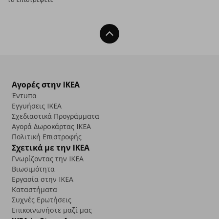
Back To Top
Αγορές στην IKEA
Έντυπα
Εγγυήσεις IKEA
Σχεδιαστικά Προγράμματα
Αγορά Δωρoκάρτας IKEA
Πολιτική Επιστροφής
Σχετικά με την IKEA
Γνωρίζοντας την IKEA
Βιωσιμότητα
Εργασία στην IKEA
Καταστήματα
Συχνές Ερωτήσεις
Επικοινωνήστε μαζί μας