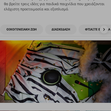
θα βρείτε τρεις ιδέες για παιδικά παιχνίδια που χρειάζονται
ελάχιστη προετοιμασία και εξοπλισμό.
ΟΙΚΟΓΕΝΕΙΑΚΗ ΖΩΗ
ΔΙΑΣΚΕΔΑΣΗ
ΦΤΙΑΞΤΕ ΕΥΚΟΛΑ