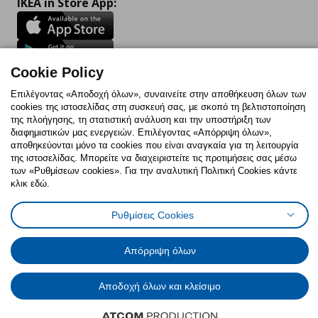
IKEA in Store App:
Cookie Policy
Follow us:
Επιλέγοντας «Αποδοχή όλων», συναινείτε στην αποθήκευση όλων των
Facebook
Instagram
TikTok
Youtube
Pinterest
Twitter
cookies της ιστοσελίδας στη συσκευή σας, με σκοπό τη βελτιστοποίηση
της πλοήγησης, τη στατιστική ανάλυση και την υποστήριξη των
διαφημιστικών μας ενεργειών. Επιλέγοντας «Απόρριψη όλων»,
αποθηκεύονται μόνο τα cookies που είναι αναγκαία για τη λειτουργία
της ιστοσελίδας. Μπορείτε να διαχειριστείτε τις προτιμήσεις σας μέσω
των «Ρυθμίσεων cookies». Για την αναλυτική Πολιτική Cookies κάντε
κλικ εδώ.
Πολιτική Cookies
Δήλωση ψηφιακής προσβασιμότητας
Ρυθμίσεις cookies
Όροι Χρήσης
Ρυθμίσεις Cookies
Γενική Πολιτική Προσωπικών Δεδομένων
Πολιτική Προσωπικών Δεδομένων για ΙΚΕΑ.gr
Κώδικας Καταναλωτικής Δεοντολογίας
Απόρριψη όλων
Αποδοχή όλων και κλείσιμο
© Inter-IKEA Systems B.V. 1999 - 2025