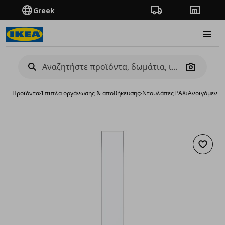
Greek
Πορεία παραγγελίας
Καταστή
Burge
Camera
Προϊόντα
›
Έπιπλα οργάνωσης & αποθήκευσης
›
Ντουλάπες PAX
›
Ανοιγόμενες
Προσθή