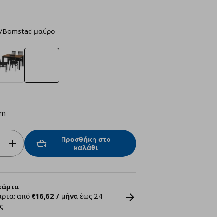
έ/Bomstad μαύρο
cm
Προσθήκη στο
καλάθι
κάρτα
άρτα: από
€16,62 / μήνα
έως 24
ς