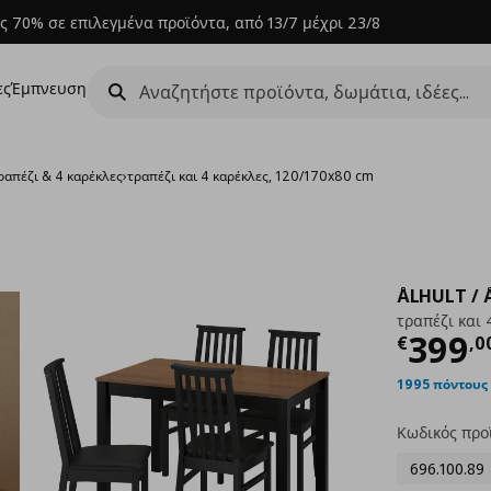
ς 70% σε επιλεγμένα προϊόντα, από 13/7 μέχρι 23/8
ες
Έμπνευση
ραπέζι & 4 καρέκλες
›
τραπέζι και 4 καρέκλες, 120/170x80 cm
ÅLHULT / 
τραπέζι και 
Τρέχ
399
€
,
0
1995 πόντους
Κωδικός προ
696.100.89