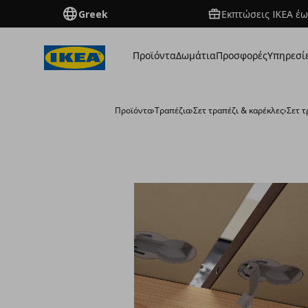
Greek
Εκπτώσεις IKEA έω
Προϊόντα
Δωμάτια
Προσφορές
Υπηρεσί
Προϊόντα
›
Τραπέζια
›
Σετ τραπέζι & καρέκλες
›
Σετ τ