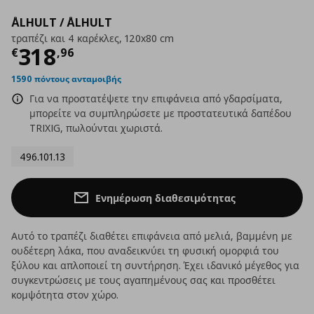
ÅLHULT / ÅLHULT
τραπέζι και 4 καρέκλες, 120x80 cm
Τρέχουσα τιμή
€ 318,96
318
€
,
96
1590 πόντους ανταμοιβής
Για να προστατέψετε την επιφάνεια από γδαρσίματα,
μπορείτε να συμπληρώσετε με προστατευτικά δαπέδου
TRIXIG, πωλούνται χωριστά.
496.101.13
Ενημέρωση διαθεσιμότητας
Αυτό το τραπέζι διαθέτει επιφάνεια από μελιά, βαμμένη με
ουδέτερη λάκα, που αναδεικνύει τη φυσική ομορφιά του
ξύλου και απλοποιεί τη συντήρηση. Έχει ιδανικό μέγεθος για
συγκεντρώσεις με τους αγαπημένους σας και προσθέτει
κομψότητα στον χώρο.