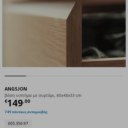
ANGSJON
βάση νιπτήρα με συρτάρι, 60x48x33 cm
Τρέχουσα τιμή
€ 149,00
149
€
,
00
745 πόντους ανταμοιβής
005.350.97