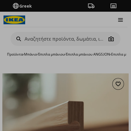
Greek
Πορεία παραγγελίας
Καταστή
Burge
Camera
Προϊόντα
›
Μπάνιο
›
Έπιπλα μπάνιου
›
Έπιπλα μπάνιου ANGSJON
›
Επιπλα μπά
Προσθή