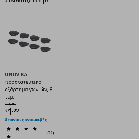
Συνδυάζεται με
UNDVIKA
προστατευτικό
εξάρτημα γωνιών, 8
τεμ.
Αρχική τιμή
€ 2,99
€
2
,
99
Τρέχουσα τιμή
€ 1,99
1
€
,
99
5 πόντους ανταμοιβής
(11)