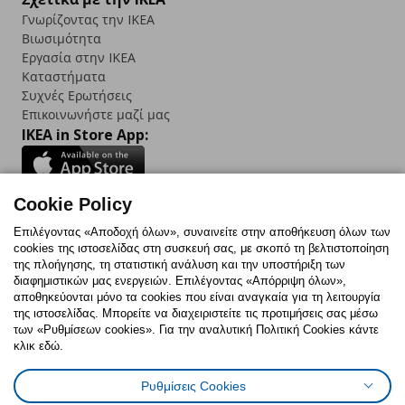
Γνωρίζοντας την IKEA
Βιωσιμότητα
Εργασία στην IKEA
Καταστήματα
Συχνές Ερωτήσεις
Επικοινωνήστε μαζί μας
IKEA in Store App:
Cookie Policy
Follow us:
Επιλέγοντας «Αποδοχή όλων», συναινείτε στην αποθήκευση όλων των
cookies της ιστοσελίδας στη συσκευή σας, με σκοπό τη βελτιστοποίηση
Facebook
Instagram
TikTok
Youtube
Pinterest
Twitter
της πλοήγησης, τη στατιστική ανάλυση και την υποστήριξη των
διαφημιστικών μας ενεργειών. Επιλέγοντας «Απόρριψη όλων»,
αποθηκεύονται μόνο τα cookies που είναι αναγκαία για τη λειτουργία
της ιστοσελίδας. Μπορείτε να διαχειριστείτε τις προτιμήσεις σας μέσω
των «Ρυθμίσεων cookies». Για την αναλυτική Πολιτική Cookies κάντε
κλικ εδώ.
Πολιτική Cookies
Δήλωση ψηφιακής προσβασιμότητας
Ρυθμίσεις Cookies
Ρυθμίσεις cookies
Όροι Χρήσης