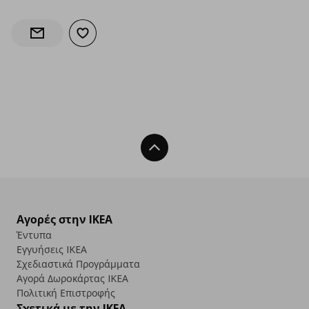
Προσθήκη στα αγαπημένα
Ενημέρωση διαθεσιμότητας
Back To Top
Αγορές στην IKEA
Έντυπα
Εγγυήσεις IKEA
Σχεδιαστικά Προγράμματα
Αγορά Δωρoκάρτας IKEA
Πολιτική Επιστροφής
Σχετικά με την IKEA