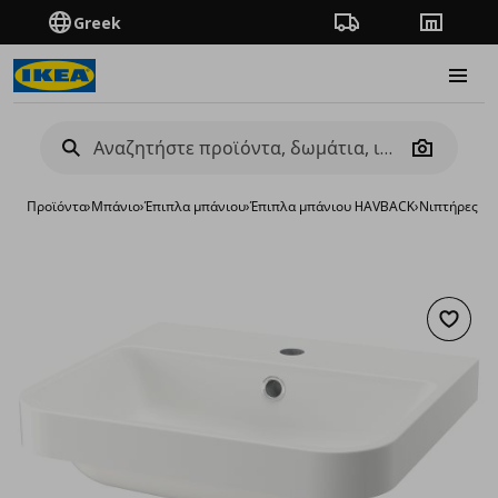
Greek
Πορεία παραγγελίας
Καταστή
Burge
Camera
Προϊόντα
›
Μπάνιο
›
Έπιπλα μπάνιου
›
Έπιπλα μπάνιου HAVBACK
›
Νιπτήρες μπ
Προσθή