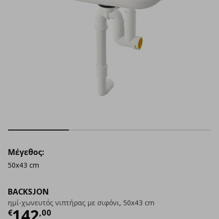
Μέγεθος:
50x43 cm
BACKSJON
ημί-χωνευτός νιπτήρας με σιφόνι, 50x43 cm
Τρέχουσα τιμή
€ 142,00
142
€
,
00