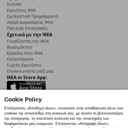
Έντυπα
Εγγυήσεις IKEA
Σχεδιαστικά Προγράμματα
Αγορά Δωρoκάρτας IKEA
Πολιτική Επιστροφής
Σχετικά με την IKEA
Γνωρίζοντας την IKEA
Βιωσιμότητα
Εργασία στην IKEA
Καταστήματα
Συχνές Ερωτήσεις
Επικοινωνήστε μαζί μας
IKEA in Store App:
Cookie Policy
Follow us:
Επιλέγοντας «Αποδοχή όλων», συναινείτε στην αποθήκευση όλων των
cookies της ιστοσελίδας στη συσκευή σας, με σκοπό τη βελτιστοποίηση
Facebook
Instagram
TikTok
Youtube
Pinterest
Twitter
της πλοήγησης, τη στατιστική ανάλυση και την υποστήριξη των
διαφημιστικών μας ενεργειών. Επιλέγοντας «Απόρριψη όλων»,