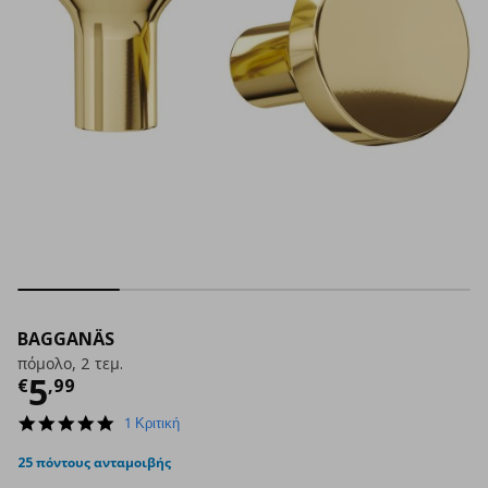
BAGGANÄS
πόμολο, 2 τεμ.
Τρέχουσα τιμή
€ 5,99
5
€
,
99
5.0
1 Κριτική
star
rating
25 πόντους ανταμοιβής