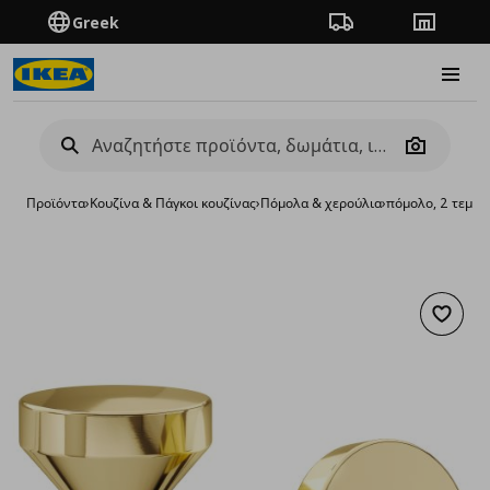
Greek
Πορεία παραγγελίας
Καταστή
Burge
Camera
Προϊόντα
›
Κουζίνα & Πάγκοι κουζίνας
›
Πόμολα & χερούλια
›
πόμολο, 2 τεμ.
Προσθή