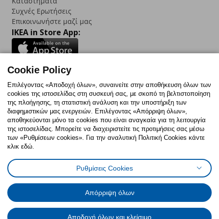
Καταστήματα
Συχνές Ερωτήσεις
Επικοινωνήστε μαζί μας
IKEA in Store App:
Cookie Policy
Follow us:
Επιλέγοντας «Αποδοχή όλων», συναινείτε στην αποθήκευση όλων των
cookies της ιστοσελίδας στη συσκευή σας, με σκοπό τη βελτιστοποίηση
Facebook
Instagram
TikTok
Youtube
Pinterest
Twitter
της πλοήγησης, τη στατιστική ανάλυση και την υποστήριξη των
διαφημιστικών μας ενεργειών. Επιλέγοντας «Απόρριψη όλων»,
αποθηκεύονται μόνο τα cookies που είναι αναγκαία για τη λειτουργία
της ιστοσελίδας. Μπορείτε να διαχειριστείτε τις προτιμήσεις σας μέσω
των «Ρυθμίσεων cookies». Για την αναλυτική Πολιτική Cookies κάντε
κλικ εδώ.
Πολιτική Cookies
Δήλωση ψηφιακής προσβασιμότητας
Ρυθμίσεις Cookies
Ρυθμίσεις cookies
Όροι Χρήσης
Γενική Πολιτική Προσωπικών Δεδομένων
Πολιτική Προσωπικών Δεδομένων για ΙΚΕΑ.gr
Απόρριψη όλων
Κώδικας Καταναλωτικής Δεοντολογίας
Αποδοχή όλων και κλείσιμο