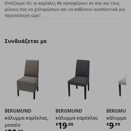
Ελπίζουμε ότι οι καρέκλες θα προσφέρουν σε σας και τους
φίλους σας να χαλαρώσουν και να καθίσουν αναπαυτικά για
περισσότερη ώρα".
Συνδυάζεται με
BERGMUND
BERGMUND
BERGMUN
κάλυμμα καρέκλας,
κάλυμμα καρέκλας
κάλυμμα κ
Τρέχουσα τιμή
Τρέχο
€ 1
19
9
€
,
00
€
,
99
μεσαίο