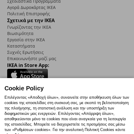
Σχεδιαστικά Προγράμματα
Αγορά Δωρoκάρτας IKEA
Πολιτική Επιστροφής
Σχετικά με την IKEA
Γνωρίζοντας την IKEA
Βιωσιμότητα
Εργασία στην IKEA
Καταστήματα
Συχνές Ερωτήσεις
Επικοινωνήστε μαζί μας
IKEA in Store App:
Cookie Policy
Follow us:
Επιλέγοντας «Αποδοχή όλων», συναινείτε στην αποθήκευση όλων των
cookies της ιστοσελίδας στη συσκευή σας, με σκοπό τη βελτιστοποίηση
Facebook
Instagram
TikTok
Youtube
Pinterest
Twitter
της πλοήγησης, τη στατιστική ανάλυση και την υποστήριξη των
διαφημιστικών μας ενεργειών. Επιλέγοντας «Απόρριψη όλων»,
αποθηκεύονται μόνο τα cookies που είναι αναγκαία για τη λειτουργία
της ιστοσελίδας. Μπορείτε να διαχειριστείτε τις προτιμήσεις σας μέσω
των «Ρυθμίσεων cookies». Για την αναλυτική Πολιτική Cookies κάντε