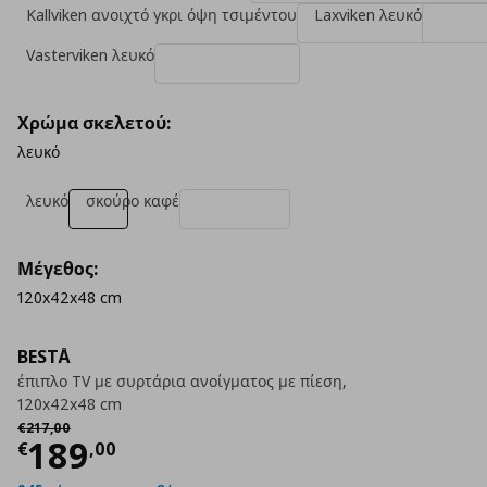
Kallviken ανοιχτό γκρι όψη τσιμέντου
Laxviken λευκό
Vasterviken λευκό
Χρώμα σκελετού:
λευκό
λευκό
σκούρο καφέ
Μέγεθος:
120x42x48 cm
BESTÅ
έπιπλο TV με συρτάρια ανοίγματος με πίεση,
120x42x48 cm
Αρχική τιμή
€ 217,00
€
217
,
00
Τρέχουσα τιμή
€ 189,00
189
€
,
00