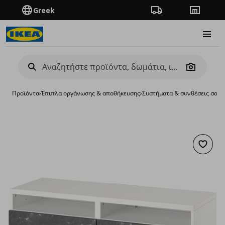
Greek
Πορεία παραγγελίας
Καταστή
Burge
Camera
Προϊόντα
›
Έπιπλα οργάνωσης & αποθήκευσης
›
Συστήματα & συνθέσεις σαλο
Προσθή