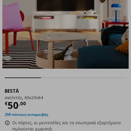
BESTÅ
σκελετός, 60x20x64
Τρέχουσα τιμή
€ 50,00
50
€
,
00
250 πόντους ανταμοιβής
Οι πόρτες, οι μεντεσέδες και τα εσωτερικά εξαρτήματα
πωλούνται χωριστά.