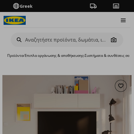
Greek
Πορεία παραγγελίας
Καταστή
Burge
Camera
Προϊόντα
›
Έπιπλα οργάνωσης & αποθήκευσης
›
Συστήματα & συνθέσεις σαλο
Προσθή