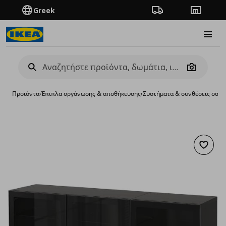
Greek
Πορεία παραγγελίας
Καταστή
Burge
Camera
Προϊόντα
›
Έπιπλα οργάνωσης & αποθήκευσης
›
Συστήματα & συνθέσεις σαλο
Προσθή