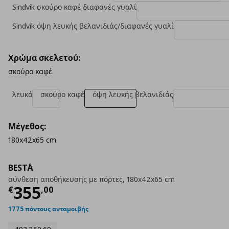
Sindvik σκούρο καφέ διαφανές γυαλί
Sindvik όψη λευκής βελανιδιάς/διαφανές γυαλί
Χρώμα σκελετού:
σκούρο καφέ
λευκό
σκούρο καφέ
όψη λευκής βελανιδιάς
Μέγεθος:
180x42x65 cm
BESTÅ
σύνθεση αποθήκευσης με πόρτες, 180x42x65 cm
Τρέχουσα τιμή
€ 355,00
355
€
,
00
1775 πόντους ανταμοιβής