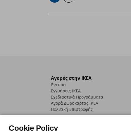
Αγορές στην IKEA
Έντυπα
Εγγυήσεις IKEA
Σχεδιαστικά Προγράμματα
Αγορά Δωρoκάρτας IKEA
Πολιτική Επιστροφής
Cookie Policy