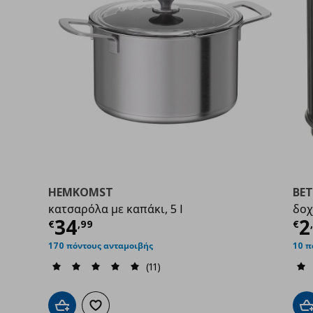
HEMKOMST
BE
κατσαρόλα με καπάκι, 5 l
δοχ
9
Τρέχουσα τιμή
€ 34,99
Τ
34
2
€
,
99
€
170 πόντους ανταμοιβής
10 π
(11)
Προσθήκη στο καλάθι
Προσθήκη στα αγαπημένα
Π