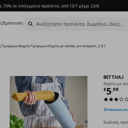
ς 70% σε επιλεγμένα προϊόντα, από 13/7 μέχρι 23/8
ες
Έμπνευση
η Τροφίμων
›
Δοχεία Τροφίμων
›
δοχείο με καπάκι για σπαγγέτι, 2.6 l
BETTHAJ
δοχείο με καπ
Τρέχ
5
€
,
99
25 πόντους α
Κωδικός προ