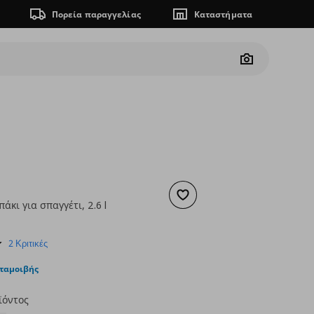
Πορεία παραγγελίας
Καταστήματα
Camera
Προσθήκη στα αγαπημένα
άκι για σπαγγέτι, 2.6 l
ουσα τιμή
€ 5,99
3.0
2 Κριτικές
star
rating
νταμοιβής
ϊόντος