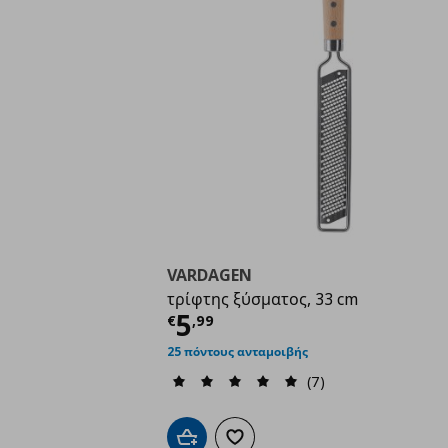
VARDAGEN
τρίφτης ξύσματος, 33 cm
Τρέχουσα τιμή
€ 5,9
5
€
,
99
25 πόντους ανταμοιβής
(7)
Προσθήκη στο καλάθι
Προσθήκη στα αγαπημένα