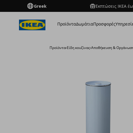
Greek
Εκπτώσεις IKEA έω
Προϊόντα
Δωμάτια
Προσφορές
Υπηρεσί
Προϊόντα
›
Είδη κουζίνας
›
Αποθήκευση & Οργάνωσ