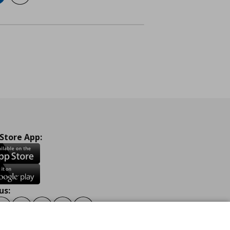
 Store App:
us:
ook
Instagram
TikTok
Youtube
Pinterest
Twitter