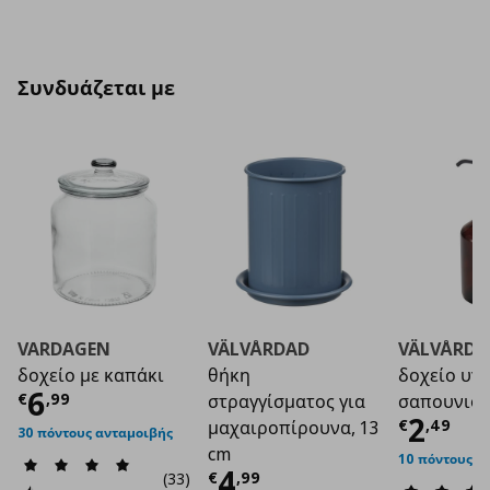
Συνδυάζεται με
VARDAGEN
VÄLVÅRDAD
VÄLVÅRDA
δοχείο με καπάκι
θήκη
δοχείο υγ
Τρέχουσα τιμή
€ 6,99
6
€
,
99
στραγγίσματος για
σαπουνιο
Τρέχο
2
€
,
49
μαχαιροπίρουνα, 13
30 πόντους ανταμοιβής
cm
10 πόντους α
Τρέχουσα τιμή
€ 4
4
€
,
99
(33)