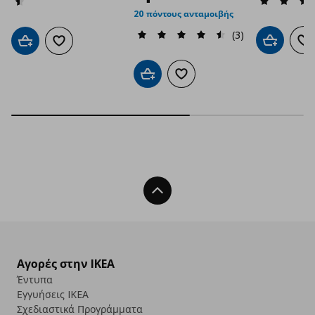
20 πόντους ανταμοιβής
(3)
Προσθήκη 
Πρ
Προσθήκη στο καλάθι
Προσθήκη στα αγαπημένα
Προσθήκη στο καλάθι
Προσθήκη στα αγαπημένα
Back To Top
Αγορές στην IKEA
Έντυπα
Εγγυήσεις IKEA
Σχεδιαστικά Προγράμματα