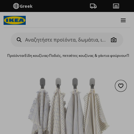
Greek
Πορεία παραγγελίας
Καταστή
Burge
Camera
Προϊόντα
›
Είδη κουζίνας
›
Ποδιές, πετσέτες κουζίνας & γάντια φούρνου
›
Πετσ
Προσθή