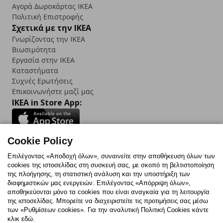
Αγορά Δωρoκάρτας IKEA
Πολιτική Επιστροφής
Σχετικά με την IKEA
Γνωρίζοντας την IKEA
Βιωσιμότητα
Εργασία στην IKEA
Καταστήματα
Συχνές Ερωτήσεις
Επικοινωνήστε μαζί μας
IKEA in Store App:
Cookie Policy
Follow us:
Επιλέγοντας «Αποδοχή όλων», συναινείτε στην αποθήκευση όλων των
cookies της ιστοσελίδας στη συσκευή σας, με σκοπό τη βελτιστοποίηση
Facebook
Instagram
TikTok
Youtube
Pinterest
Twitter
της πλοήγησης, τη στατιστική ανάλυση και την υποστήριξη των
διαφημιστικών μας ενεργειών. Επιλέγοντας «Απόρριψη όλων»,
αποθηκεύονται μόνο τα cookies που είναι αναγκαία για τη λειτουργία
της ιστοσελίδας. Μπορείτε να διαχειριστείτε τις προτιμήσεις σας μέσω
των «Ρυθμίσεων cookies». Για την αναλυτική Πολιτική Cookies κάντε
κλικ εδώ.