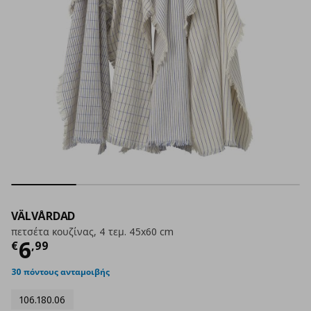
VÄLVÅRDAD
πετσέτα κουζίνας, 4 τεμ. 45x60 cm
Τρέχουσα τιμή
€ 6,99
6
€
,
99
30 πόντους ανταμοιβής
106.180.06