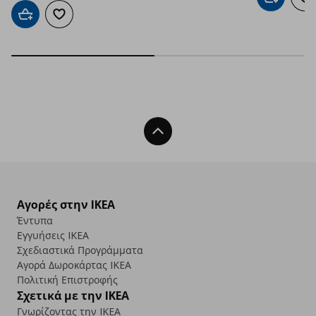
Προσθήκη 
Πρ
Προσθήκη στο καλάθι
Προσθήκη στα αγαπημένα
Back To Top
Αγορές στην IKEA
Έντυπα
Εγγυήσεις IKEA
Σχεδιαστικά Προγράμματα
Αγορά Δωρoκάρτας IKEA
Πολιτική Επιστροφής
Σχετικά με την IKEA
Γνωρίζοντας την IKEA