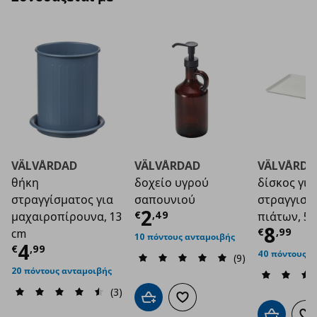
VÄLVÅRDAD
VÄLVÅRDAD
VÄLVÅRDA
θήκη
δοχείο υγρού
δίσκος για
στραγγίσματος για
σαπουνιού
στραγγιστ
Τρέχουσα τιμή
€ 2
2
€
,
49
μαχαιροπίρουνα, 13
πιάτων, 5
Τρέχο
8
€
,
99
cm
10 πόντους ανταμοιβής
Τρέχουσα τιμή
€ 4,99
4
€
,
99
40 πόντους α
(9)
20 πόντους ανταμοιβής
(3)
Προσθήκη στο καλάθι
Προσθήκη στα αγαπημένα