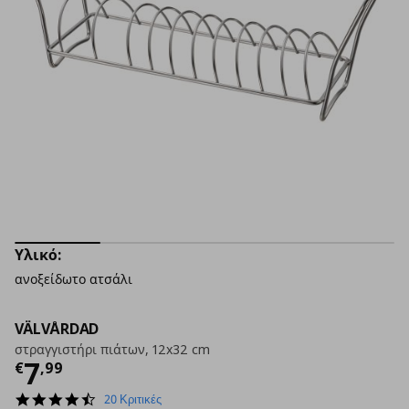
Υλικό:
ανοξείδωτο ατσάλι
VÄLVÅRDAD
στραγγιστήρι πιάτων, 12x32 cm
Τρέχουσα τιμή
€ 7,99
7
€
,
99
4.5
20 Κριτικές