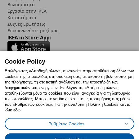
Βιωσιμότητα
Εργασία στην IKEA
Καταστήματα
Συχνές Ερωτήσεις
Επικοινωνήστε μαζί μας
IKEA in Store App:
Cookie Policy
Follow us:
Επιλέγοντας «Αποδοχή όλων», συναινείτε στην αποθήκευση όλων των
cookies της ιστοσελίδας στη συσκευή σας, με σκοπό τη βελτιστοποίηση
Facebook
Instagram
TikTok
Youtube
Pinterest
Twitter
της πλοήγησης, τη στατιστική ανάλυση και την υποστήριξη των
διαφημιστικών μας ενεργειών. Επιλέγοντας «Απόρριψη όλων»,
αποθηκεύονται μόνο τα cookies που είναι αναγκαία για τη λειτουργία
της ιστοσελίδας. Μπορείτε να διαχειριστείτε τις προτιμήσεις σας μέσω
των «Ρυθμίσεων cookies». Για την αναλυτική Πολιτική Cookies κάντε
κλικ εδώ.
Πολιτική Cookies
Δήλωση ψηφιακής προσβασιμότητας
Ρυθμίσεις Cookies
Ρυθμίσεις cookies
Όροι Χρήσης
Γενική Πολιτική Προσωπικών Δεδομένων
Πολιτική Προσωπικών Δεδομένων για ΙΚΕΑ.gr