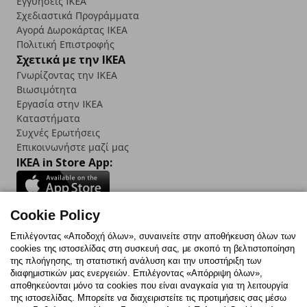
Εγγυήσεις IKEA
Σχεδιαστικά Προγράμματα
Αγορά Δωρoκάρτας IKEA
Πολιτική Επιστροφής
Σχετικά με την IKEA
Γνωρίζοντας την IKEA
Βιωσιμότητα
Εργασία στην IKEA
Καταστήματα
Συχνές Ερωτήσεις
Επικοινωνήστε μαζί μας
IKEA in Store App:
Cookie Policy
Follow us:
Επιλέγοντας «Αποδοχή όλων», συναινείτε στην αποθήκευση όλων των
cookies της ιστοσελίδας στη συσκευή σας, με σκοπό τη βελτιστοποίηση
Facebook
Instagram
TikTok
Youtube
Pinterest
Twitter
της πλοήγησης, τη στατιστική ανάλυση και την υποστήριξη των
διαφημιστικών μας ενεργειών. Επιλέγοντας «Απόρριψη όλων»,
αποθηκεύονται μόνο τα cookies που είναι αναγκαία για τη λειτουργία
της ιστοσελίδας. Μπορείτε να διαχειριστείτε τις προτιμήσεις σας μέσω