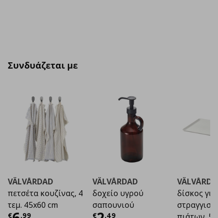
Συνδυάζεται με
VÄLVÅRDAD
VÄLVÅRDAD
VÄLVÅRDA
πετσέτα κουζίνας, 4
δοχείο υγρού
δίσκος για
τεμ. 45x60 cm
σαπουνιού
στραγγιστ
Τρέχουσα τιμή
Τρέχουσα τιμή
€ 6,99
€ 2
6
2
€
,
99
€
,
49
πιάτων, 5