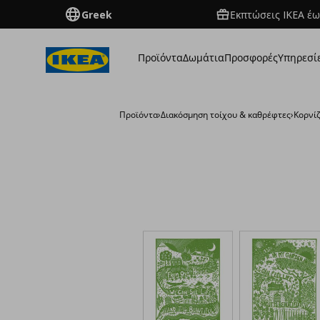
Greek
Εκπτώσεις IKEA έω
Προϊόντα
Δωμάτια
Προσφορές
Υπηρεσί
Προϊόντα
›
Διακόσμηση τοίχου & καθρέφτες
›
Κορνίζ