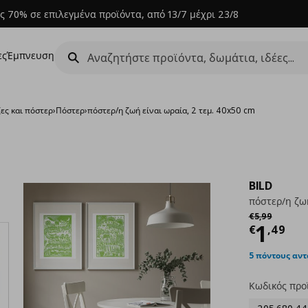
ς 70% σε επιλεγμένα προϊόντα, από 13/7 μέχρι 23/8
ες
Έμπνευση
ες και πόστερ
›
Πόστερ
›
πόστερ/η ζωή είναι ωραία, 2 τεμ. 40x50 cm
BILD
πόστερ/η ζωή
Αρχική τιμή
€ 
€
5
,
99
Τρέχ
1
€
,
49
5 πόντους αν
Κωδικός προ