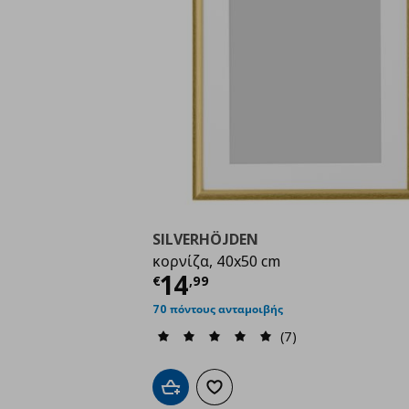
SILVERHÖJDEN
κορνίζα, 40x50 cm
Τρέχουσα τιμή
€ 14,
14
€
,
99
70 πόντους ανταμοιβής
(7)
Προσθήκη στο καλάθι
Προσθήκη στα αγαπημένα