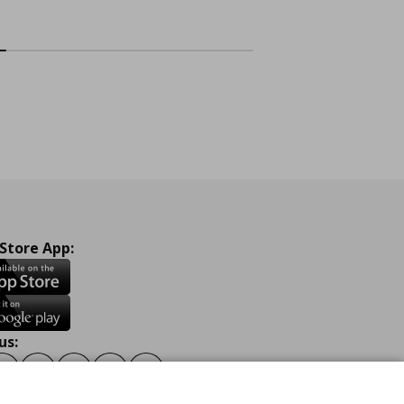
 Store App:
us:
ook
Instagram
TikTok
Youtube
Pinterest
Twitter