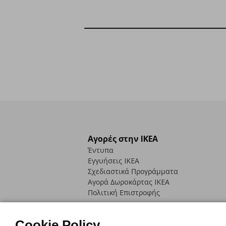
Αγορές στην IKEA
Έντυπα
Εγγυήσεις IKEA
Σχεδιαστικά Προγράμματα
Αγορά Δωρoκάρτας IKEA
Πολιτική Επιστροφής
Cookie Policy