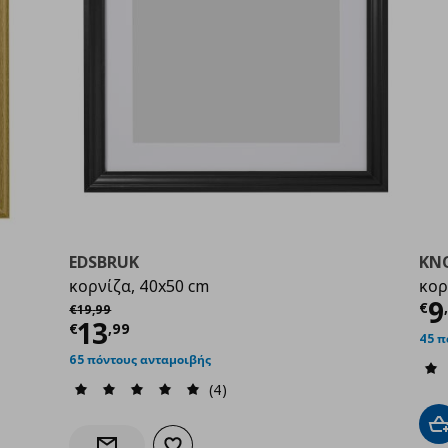
EDSBRUK
KN
κορνίζα, 40x50 cm
κορ
99
Τ
9
Αρχική τιμή
€ 19,99
€
€
19
,
99
Τρέχουσα τιμή
€ 13,99
13
€
,
99
45 π
65 πόντους ανταμοιβής
(4)
Π