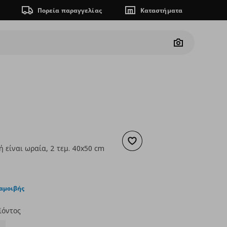
Πορεία παραγγελίας
Καταστήματα
Camera
Προσθήκη στα αγαπημένα
 είναι ωραία, 2 τεμ. 40x50 cm
5,99
ουσα τιμή
€ 1,49
ταμοιβής
ϊόντος