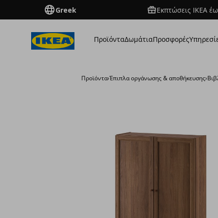
Greek
Εκπτώσεις IKEA έω
Προϊόντα
Δωμάτια
Προσφορές
Υπηρεσί
Προϊόντα
›
Έπιπλα οργάνωσης & αποθήκευσης
›
Βιβ