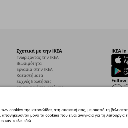
Σχετικά με την IKEA
IKEA in
Γνωρίζοντας την IKEA
Βιωσιμότητα
Εργασία στην IKEA
Καταστήματα
Follow 
Συχνές Ερωτήσεις
Επικοινωνήστε μαζί μας
Faceb
ων cookies της ιστοσελίδας στη συσκευή σας, με σκοπό τη βελτιστοπ
ποθηκεύονται μόνο τα cookies που είναι αναγκαία για τη λειτουργία της
ς προσβασιμότητας
Ρυθμίσεις cookies
Όροι Χρήσης
Γενική Πολιτική Προσωπικώ
s κάντε κλικ εδώ.
ια ΙΚΕΑ.gr
Κώδικας Καταναλωτικής Δεοντολογίας