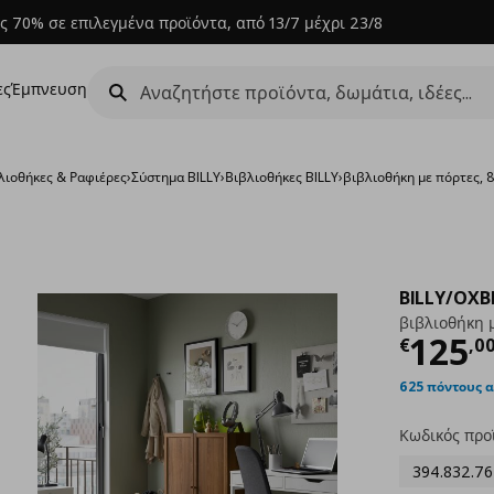
ς 70% σε επιλεγμένα προϊόντα, από 13/7 μέχρι 23/8
ες
Έμπνευση
λιοθήκες & Ραφιέρες
›
Σύστημα BILLY
›
Βιβλιοθήκες BILLY
›
βιβλιοθήκη με πόρτες,
BILLY/OXB
βιβλιοθήκη 
Τρέχ
125
€
,
0
625 πόντους 
Κωδικός προ
394.832.76