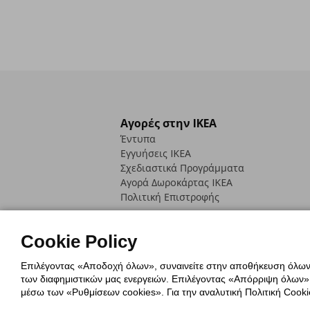
Αγορές στην IKEA
Έντυπα
Εγγυήσεις IKEA
Σχεδιαστικά Προγράμματα
Αγορά Δωρoκάρτας IKEA
Πολιτική Επιστροφής
Cookie Policy
Επιλέγοντας «Αποδοχή όλων», συναινείτε στην αποθήκευση όλων τ
των διαφημιστικών μας ενεργειών. Επιλέγοντας «Απόρριψη όλων», α
Πολιτική Cookies
Δήλωση ψηφιακή
μέσω των «Ρυθμίσεων cookies». Για την αναλυτική Πολιτική Cookie
Πολιτική Προσωπικών Δεδομένων γ