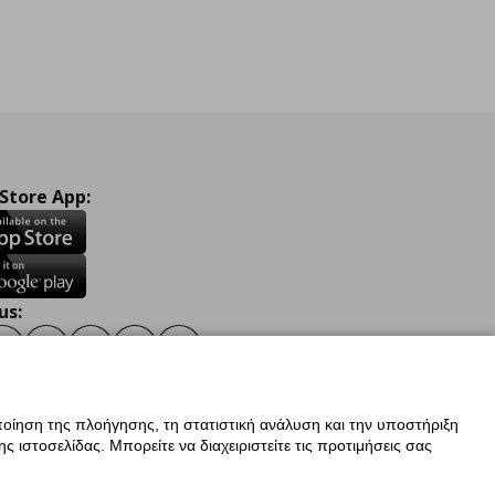
 Store App:
us:
ook
Instagram
TikTok
Youtube
Pinterest
Twitter
οίηση της πλοήγησης, τη στατιστική ανάλυση και την υποστήριξη
 ιστοσελίδας. Μπορείτε να διαχειριστείτε τις προτιμήσεις σας
ν Δεδομένων