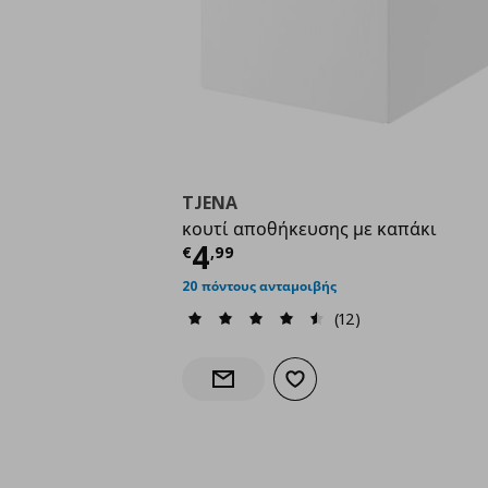
TJENA
κουτί αποθήκευσης με καπάκι
Τρέχουσα τιμή
€ 4,9
4
€
,
99
20 πόντους ανταμοιβής
(12)
Προσθήκη στα αγαπημένα
Ενημέρωση διαθεσιμότητας