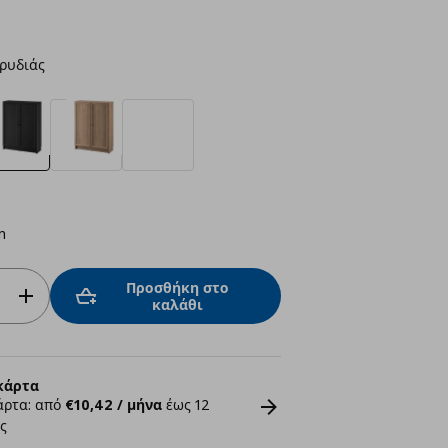
ρυδιάς
m
Προσθήκη στο
καλάθι
κάρτα
άρτα: από
€10,42 / μήνα
έως 12
ς