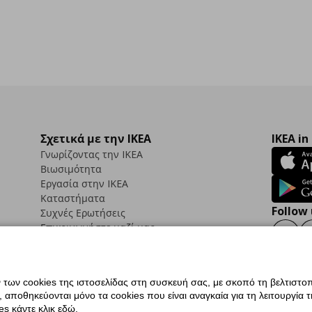
Σχετικά με την IKEA
IKEA in
Γνωρίζοντας την IKEA
Βιωσιμότητα
Εργασία στην IKEA
Καταστήματα
Follow 
Συχνές Ερωτήσεις
Επικοινωνήστε μαζί μας
Faceb
ων cookies της ιστοσελίδας στη συσκευή σας, με σκοπό τη βελτιστοπ
ποθηκεύονται μόνο τα cookies που είναι αναγκαία για τη λειτουργία της
ς προσβασιμότητας
Ρυθμίσεις cookies
Όροι Χρήσης
Γενική Πολιτική Προσωπικώ
s κάντε κλικ εδώ.