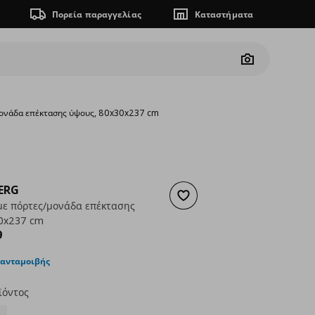
Πορεία παραγγελίας
Καταστήματα
Camera
μονάδα επέκτασης ύψους, 80x30x237 cm
ERG
Προσθήκη στα αγαπημένα
με πόρτες/μονάδα επέκτασης
0x237 cm
ουσα τιμή
€ 274,99
9
 ανταμοιβής
ϊόντος