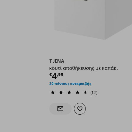
TJENA
κουτί αποθήκευσης με καπάκι
Τρέχουσα τιμή
€ 4,9
4
€
,
99
20 πόντους ανταμοιβής
(12)
Προσθήκη στα αγαπημένα
Ενημέρωση διαθεσιμότητας