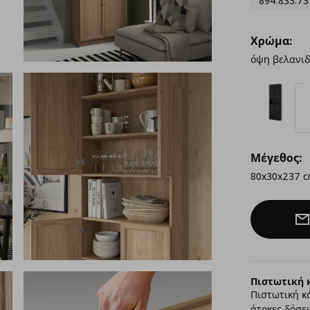
894.833.73
Χρώμα:
όψη βελανιδ
Μέγεθος:
80x30x237 
Πιστωτική 
Πιστωτική κ
άτοκες δόσει