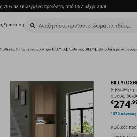
ς 70% σε επιλεγμένα προϊόντα, από 13/7 μέχρι 23/8
ες
Έμπνευση
λιοθήκες & Ραφιέρες
›
Σύστημα BILLY
›
Βιβλιοθήκες BILLY
›
βιβλιοθήκη με πόρτες/
BILLY/OXB
βιβλιοθήκη 
ύψους, 80x3
Τρέχ
274
€
,
9
1370 πόντους
Κωδικός προ