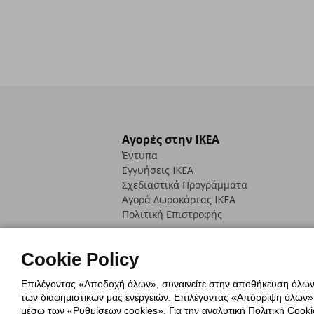
Αγορές στην IKEA
Έντυπα
Εγγυήσεις IKEA
Σχεδιαστικά Προγράμματα
Αγορά Δωρoκάρτας IKEA
Πολιτική Επιστροφής
Cookie Policy
Επιλέγοντας «Αποδοχή όλων», συναινείτε στην αποθήκευση όλων τ
των διαφημιστικών μας ενεργειών. Επιλέγοντας «Απόρριψη όλων», α
Πολιτική Cookies
Δήλωση ψηφιακή
μέσω των «Ρυθμίσεων cookies». Για την αναλυτική Πολιτική Cookie