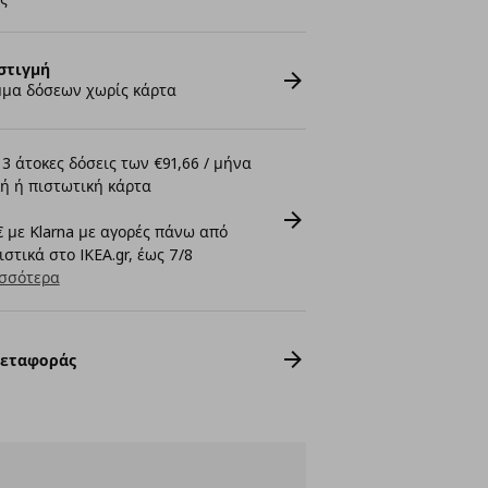
στιγμή
μα δόσεων χωρίς κάρτα
3 άτοκες δόσεις των €91,66 / μήνα
ή ή πιστωτική κάρτα
 με Klarna με αγορές πάνω από
στικά στο IKEA.gr, έως 7/8
σσότερα
Μεταφοράς