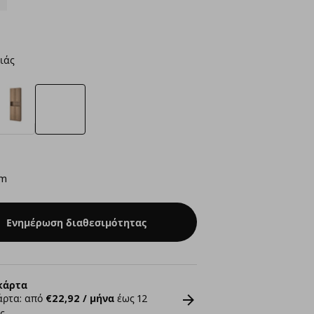
ιάς
cm
Ενημέρωση διαθεσιμότητας
κάρτα
άρτα: από
€22,92 / μήνα
έως 12
ς