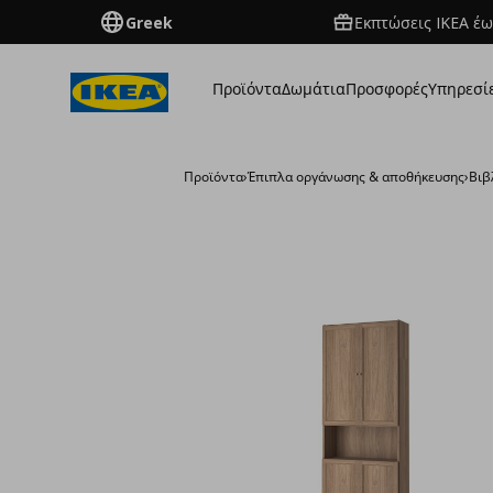
Greek
Εκπτώσεις IKEA έω
Προϊόντα
Δωμάτια
Προσφορές
Υπηρεσί
Προϊόντα
›
Έπιπλα οργάνωσης & αποθήκευσης
›
Βιβ