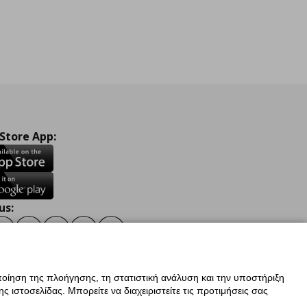
 Store App:
us:
ook
Instagram
TikTok
Youtube
Pinterest
Twitter
οίηση της πλοήγησης, τη στατιστική ανάλυση και την υποστήριξη
 ιστοσελίδας. Μπορείτε να διαχειριστείτε τις προτιμήσεις σας
ν Δεδομένων