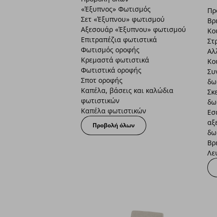
«Έξυπνος» Φωτισμός
Πρ
Σετ «Έξυπνου» φωτισμού
Βρ
Αξεσουάρ «Έξυπνου» φωτισμού
Κο
Επιτραπέζια φωτιστικά
Στ
Φωτισμός οροφής
Αλ
Κρεμαστά φωτιστικά
Κο
Φωτιστικά οροφής
Συ
Σποτ οροφής
δω
Καπέλα, βάσεις και καλώδια
Σκ
φωτιστικών
δω
Καπέλα φωτιστικών
Εσ
αξ
Προβολή όλων
δω
Βρ
Λε