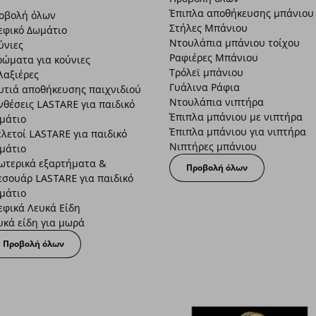
Έπιπλα αποθήκευσης μπάνιου
οβολή όλων
Στήλες Μπάνιου
εφικό Δωμάτιο
Ντουλάπια μπάνιου τοίχου
ύνιες
Ραφιέρες Μπάνιου
ρώματα για κούνιες
Τρόλεϊ μπάνιου
λαξιέρες
Γυάλινα Ράφια
υτιά αποθήκευσης παιχνιδιού
Ντουλάπια νιπτήρα
νθέσεις LASTARE για παιδικό
Έπιπλα μπάνιου με νιπτήρα
μάτιο
Έπιπλα μπάνιου για νιπτήρα
ελετοί LASTARE για παιδικό
Νιπτήρες μπάνιου
μάτιο
ωτερικά εξαρτήματα &
Προβολή όλων
εσουάρ LASTARE για παιδικό
μάτιο
εφικά Λευκά Είδη
υκά είδη για μωρά
Προβολή όλων