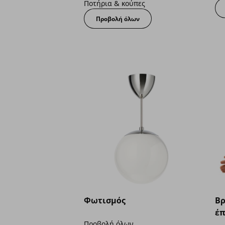
Ποτήρια & κούπες
Προβολή όλων
Φωτισμός
Βρ
έπ
Προβολή όλων