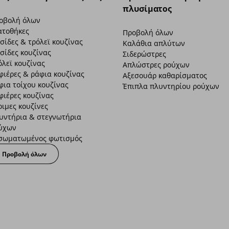
πλυσίματος
οβολή όλων
ατοθήκες
Προβολή όλων
σίδες & τρόλεϊ κουζίνας
Καλάθια απλύτων
σίδες κουζίνας
Σιδερώστρες
όλεϊ κουζίνας
Απλώστρες ρούχων
φιέρες & ράφια κουζίνας
Αξεσουάρ καθαρίσματος
φια τοίχου κουζίνας
Έπιπλα πλυντηρίου ρούχων
φιέρες κουζίνας
οιμες κουζίνες
υντήρια & στεγνωτήρια
ύχων
σωματωμένος φωτισμός
Προβολή όλων