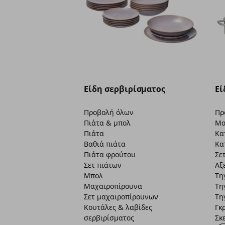
Είδη σερβιρίσματος
Εί
Προβολή όλων
Πρ
Πιάτα & μπολ
Μα
Πιάτα
Κα
Βαθιά πιάτα
Κα
Πιάτα φρούτου
Σε
Σετ πιάτων
Αξ
Μπολ
Τη
Μαχαιροπίρουνα
Τη
Σετ μαχαιροπίρουνων
Τη
Κουτάλες & λαβίδες
Γκ
σερβιρίσματος
Σκ