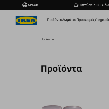
Greek
Εκπτώσεις IKEA έω
Προϊόντα
Δωμάτια
Προσφορές
Υπηρεσί
Προϊόντα
Προϊόντα