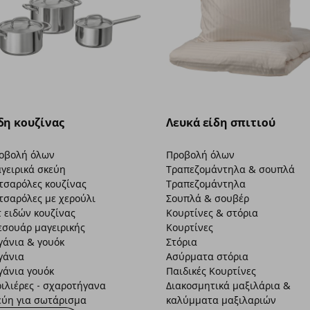
δη κουζίνας
Λευκά είδη σπιτιού
οβολή όλων
Προβολή όλων
γειρικά σκεύη
Τραπεζομάντηλα & σουπλά
τσαρόλες κουζίνας
Τραπεζομάντηλα
τσαρόλες με χερούλι
Σουπλά & σουβέρ
τ ειδών κουζίνας
Κουρτίνες & στόρια
εσουάρ μαγειρικής
Κουρτίνες
γάνια & γουόκ
Στόρια
γάνια
Ασύρματα στόρια
γάνια γουόκ
Παιδικές Κουρτίνες
ριλιέρες - σχαροτήγανα
Διακοσμητικά μαξιλάρια &
εύη για σωτάρισμα
καλύμματα μαξιλαριών