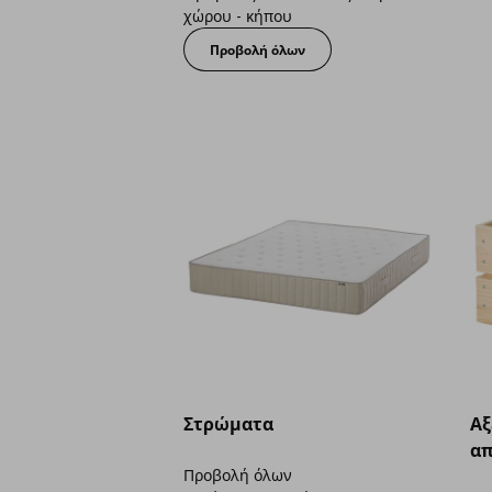
χώρου - κήπου
Προβολή όλων
Στρώματα
Aξ
απ
Προβολή όλων