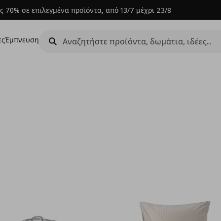
ς 70% σε επιλεγμένα προϊόντα, από 13/7 μέχρι 23/8
ες
Έμπνευση