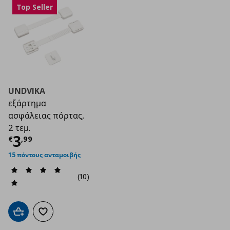
Top Seller
UNDVIKA
εξάρτημα
ασφάλειας πόρτας,
2 τεμ.
Τρέχουσα τιμή
€ 3,99
3
€
,
99
15 πόντους ανταμοιβής
(10)
Προσθήκη στο καλάθι
Προσθήκη στα αγαπημένα