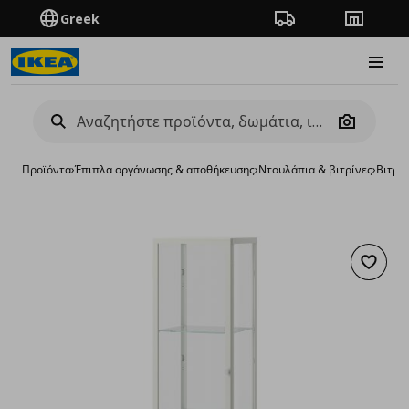
Greek
Πορεία παραγγελίας
Καταστή
Burge
Camera
Προϊόντα
›
Έπιπλα οργάνωσης & αποθήκευσης
›
Ντουλάπια & βιτρίνες
›
Βιτρίν
Προσθή