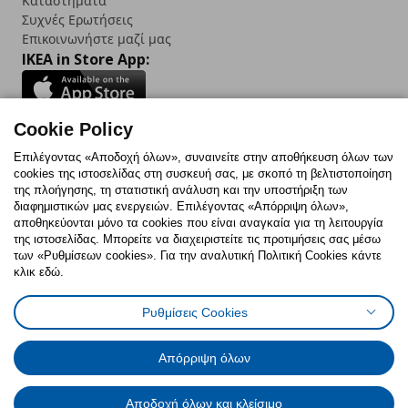
Καταστήματα
Συχνές Ερωτήσεις
Επικοινωνήστε μαζί μας
IKEA in Store App:
Cookie Policy
Follow us:
Επιλέγοντας «Αποδοχή όλων», συναινείτε στην αποθήκευση όλων των
cookies της ιστοσελίδας στη συσκευή σας, με σκοπό τη βελτιστοποίηση
Facebook
Instagram
TikTok
Youtube
Pinterest
Twitter
της πλοήγησης, τη στατιστική ανάλυση και την υποστήριξη των
διαφημιστικών μας ενεργειών. Επιλέγοντας «Απόρριψη όλων»,
αποθηκεύονται μόνο τα cookies που είναι αναγκαία για τη λειτουργία
της ιστοσελίδας. Μπορείτε να διαχειριστείτε τις προτιμήσεις σας μέσω
των «Ρυθμίσεων cookies». Για την αναλυτική Πολιτική Cookies κάντε
κλικ εδώ.
Πολιτική Cookies
Δήλωση ψηφιακής προσβασιμότητας
Ρυθμίσεις Cookies
Ρυθμίσεις cookies
Όροι Χρήσης
Γενική Πολιτική Προσωπικών Δεδομένων
Πολιτική Προσωπικών Δεδομένων για ΙΚΕΑ.gr
Απόρριψη όλων
Κώδικας Καταναλωτικής Δεοντολογίας
Αποδοχή όλων και κλείσιμο