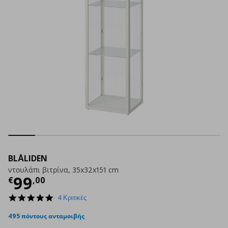
BLÅLIDEN
ντουλάπι βιτρίνα, 35x32x151 cm
Τρέχουσα τιμή
€ 99,00
99
€
,
00
5.0
4 Κριτικές
star
rating
495 πόντους ανταμοιβής