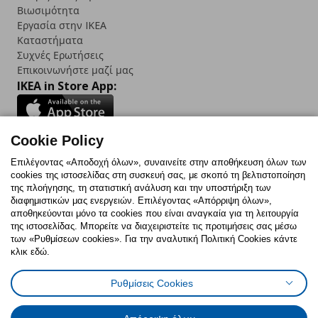
Βιωσιμότητα
Εργασία στην IKEA
Καταστήματα
Συχνές Ερωτήσεις
Επικοινωνήστε μαζί μας
IKEA in Store App:
Cookie Policy
Follow us:
Επιλέγοντας «Αποδοχή όλων», συναινείτε στην αποθήκευση όλων των
cookies της ιστοσελίδας στη συσκευή σας, με σκοπό τη βελτιστοποίηση
Facebook
Instagram
TikTok
Youtube
Pinterest
Twitter
της πλοήγησης, τη στατιστική ανάλυση και την υποστήριξη των
διαφημιστικών μας ενεργειών. Επιλέγοντας «Απόρριψη όλων»,
αποθηκεύονται μόνο τα cookies που είναι αναγκαία για τη λειτουργία
της ιστοσελίδας. Μπορείτε να διαχειριστείτε τις προτιμήσεις σας μέσω
των «Ρυθμίσεων cookies». Για την αναλυτική Πολιτική Cookies κάντε
κλικ εδώ.
Πολιτική Cookies
Δήλωση ψηφιακής προσβασιμότητας
Ρυθμίσεις Cookies
Ρυθμίσεις cookies
Όροι Χρήσης
Γενική Πολιτική Προσωπικών Δεδομένων
Πολιτική Προσωπικών Δεδομένων για ΙΚΕΑ.gr