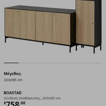
Μέγεθος:
203x185 cm
BOASTAD
σύνθεση αποθήκευσης, 203x185 cm
Τρέχουσα τιμή
€ 758,00
758
€
,
00