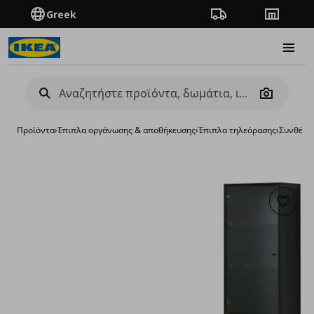
Greek
Πορεία παραγγελίας
Καταστή
Burge
Camera
Προϊόντα
›
Έπιπλα οργάνωσης & αποθήκευσης
›
Έπιπλα τηλεόρασης
›
Συνθέσει
Προσθή