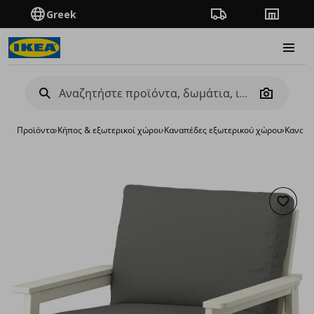
Greek
Πορεία παραγγελίας
Καταστή
Burge
Camera
Προϊόντα
›
Κήπος & εξωτερικοί χώροι
›
Καναπέδες εξωτερικού χώρου
›
Καναπέ
Προσθή