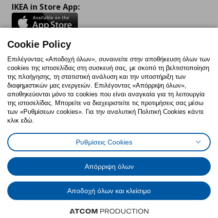
IKEA in Store App:
Cookie Policy
Follow us:
Επιλέγοντας «Αποδοχή όλων», συναινείτε στην αποθήκευση όλων των
cookies της ιστοσελίδας στη συσκευή σας, με σκοπό τη βελτιστοποίηση
Facebook
Instagram
TikTok
Youtube
Pinterest
Twitter
της πλοήγησης, τη στατιστική ανάλυση και την υποστήριξη των
διαφημιστικών μας ενεργειών. Επιλέγοντας «Απόρριψη όλων»,
αποθηκεύονται μόνο τα cookies που είναι αναγκαία για τη λειτουργία
της ιστοσελίδας. Μπορείτε να διαχειριστείτε τις προτιμήσεις σας μέσω
των «Ρυθμίσεων cookies». Για την αναλυτική Πολιτική Cookies κάντε
κλικ εδώ.
Πολιτική Cookies
Δήλωση ψηφιακής προσβασιμότητας
Ρυθμίσεις Cookies
Ρυθμίσεις cookies
Όροι Χρήσης
Γενική Πολιτική Προσωπικών Δεδομένων
Πολιτική Προσωπικών Δεδομένων για ΙΚΕΑ.gr
Απόρριψη όλων
Κώδικας Καταναλωτικής Δεοντολογίας
Αποδοχή όλων και κλείσιμο
© Inter-IKEA Systems B.V. 1999 - 2025