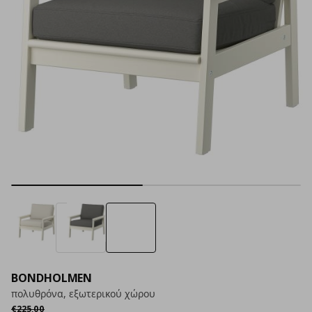
BONDHOLMEN
πολυθρόνα, εξωτερικού χώρου
Αρχική τιμή
€ 225,00
€
225
,
00