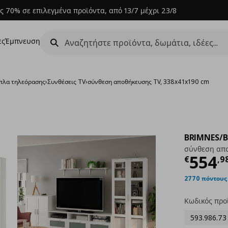
ς 70% σε επιλεγμένα προϊόντα, από 13/7 μέχρι 23/8
ες
Έμπνευση
πλα τηλεόρασης
›
Συνθέσεις TV
›
σύνθεση αποθήκευσης TV, 338x41x190 cm
BRIMNES/
σύνθεση απο
Τρέχ
554
€
,
9
2770 πόντους
Κωδικός προ
593.986.73