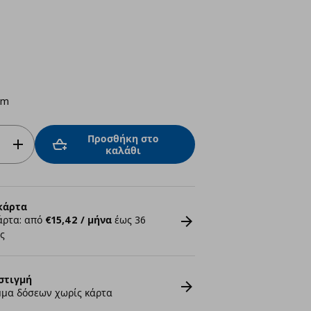
cm
Προσθήκη στο
καλάθι
κάρτα
άρτα: από
€15,42 / μήνα
έως 36
ς
στιγμή
μα δόσεων χωρίς κάρτα