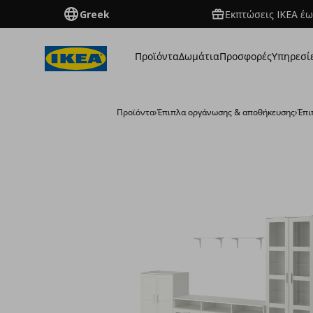
Greek
Εκπτώσεις IKEA έω
Προϊόντα
Δωμάτια
Προσφορές
Υπηρεσί
Προϊόντα
›
Έπιπλα οργάνωσης & αποθήκευσης
›
Έπι