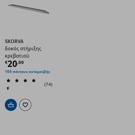
SKORVA
δοκός στήριξης
κρεβατιού
Τρέχουσα τιμή
€ 20,00
20
€
,
00
100 πόντους ανταμοιβής
(74)
Προσθήκη στο καλάθι
Προσθήκη στα αγαπημένα