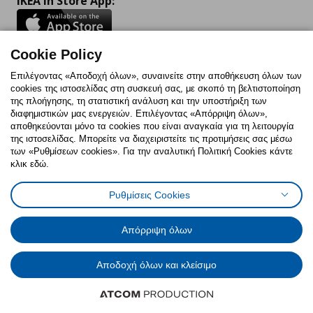
IKEA in Store App:
Cookie Policy
Follow us:
Επιλέγοντας «Αποδοχή όλων», συναινείτε στην αποθήκευση όλων των
cookies της ιστοσελίδας στη συσκευή σας, με σκοπό τη βελτιστοποίηση
Facebook
Instagram
TikTok
Youtube
Pinterest
Twitter
της πλοήγησης, τη στατιστική ανάλυση και την υποστήριξη των
διαφημιστικών μας ενεργειών. Επιλέγοντας «Απόρριψη όλων»,
αποθηκεύονται μόνο τα cookies που είναι αναγκαία για τη λειτουργία
της ιστοσελίδας. Μπορείτε να διαχειριστείτε τις προτιμήσεις σας μέσω
των «Ρυθμίσεων cookies». Για την αναλυτική Πολιτική Cookies κάντε
κλικ εδώ.
Πολιτική Cookies
Δήλωση ψηφιακής προσβασιμότητας
Ρυθμίσεις Cookies
Ρυθμίσεις cookies
Όροι Χρήσης
Γενική Πολιτική Προσωπικών Δεδομένων
Πολιτική Προσωπικών Δεδομένων για ΙΚΕΑ.gr
Απόρριψη όλων
Κώδικας Καταναλωτικής Δεοντολογίας
Αποδοχή όλων και κλείσιμο
© Inter-IKEA Systems B.V. 1999 - 2025