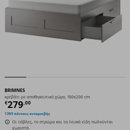
BRIMNES
κρεβάτι με αποθηκευτικό χώρο, 180x200 cm
Τρέχουσα τιμή
€ 279,00
279
€
,
00
1395 πόντους ανταμοιβής
Οι τάβλες, το στρώμα και τα λευκά είδη πωλούνται
χωριστά.