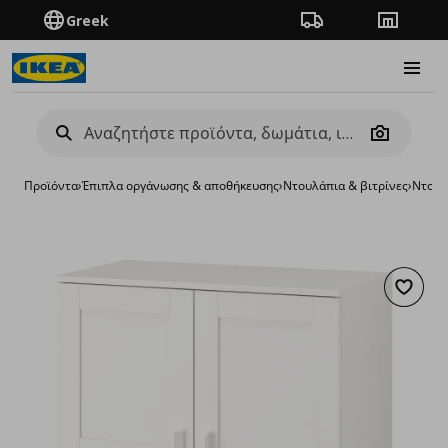
Greek
Πορεία παραγγελίας
Καταστή
Burge
Camera
Προϊόντα
›
Έπιπλα οργάνωσης & αποθήκευσης
›
Ντουλάπια & βιτρίνες
›
Ντουλ
Προσθή