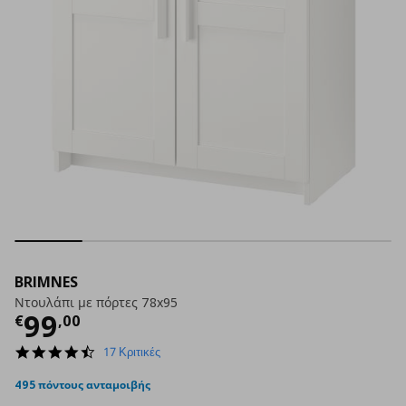
BRIMNES
Ντουλάπι με πόρτες 78x95
Τρέχουσα τιμή
€ 99,00
99
€
,
00
4.5
17 Κριτικές
star
rating
495 πόντους ανταμοιβής